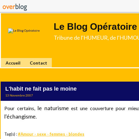
Le Blog Opératoire
Tribune de l'HUMEUR, de l'HUMOU
Accueil
Contact
L'habit ne fait pas le moine
13 Novembre 2007
le naturisme
Pour certains,
est une couverture pour mieux
l'échangisme
.
Tag(s) :
#Amour - sexe - femmes - blondes