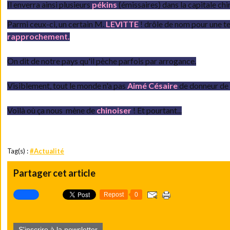
Il enverra ainsi plusieurs
pékins
(émissaires) dans la capitale chi
Parmi ceux-ci, un certain M.
LEVITTE
! drôle de nom pour une t
rapprochement.
On dit de notre pays qu'il pèche parfois par arrogance.
Visiblement, tout le monde n'a pas
Aimé Césaire
de donneur de 
Voilà où ça nous mène de
chinoiser
! Et pourtant...
Tag(s) :
#Actualité
Partager cet article
Repost
0
S'inscrire à la newsletter