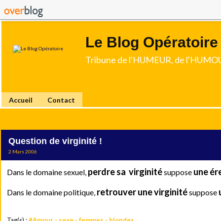
Le Blog Opératoire
Tribune de l'HUMEUR, de l'HUMOU
Accueil
Contact
Question de virginité !
2 Mars 2006
perdre sa virginité
une ér
Dans le domaine sexuel,
suppose
retrouver une virginité
Dans le domaine politique,
suppose
Tag(s) :
#Amour - sexe - femmes - blondes