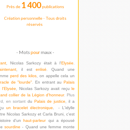
1 400
Près de
publications
Création personnelle - Tous droits
réservés
- Mots
pour
maux -
ant
, Nicolas Sarkozy était à l'
Elysée
.
intenant
, il est
enlisé
. Quand une
emme
perd des kilos
, on appelle cela un
racle de "lour
de".
En entrant au
Palais
 l'Elysée
, Nicolas Sarkozy avait reçu
le
and collier de la Légion d'honneur
. Plus
rd, en sortant
du
Palais de justice
, il a
çu
un bracelet électronique
.
- L'idylle
tre Nicolas Sarkozy et Carla Bruni, c'est
histoire d'un
haut-parleur
qui a épousé
ne
sourdine
- Quand une femme monte