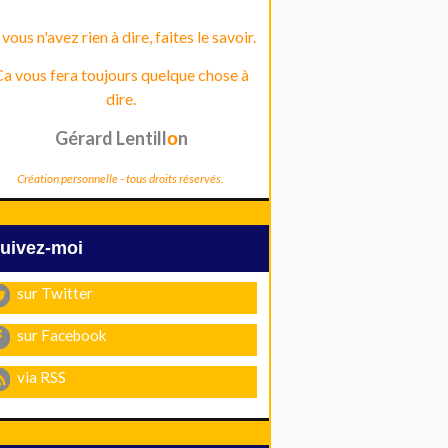
 vous n'avez rien à dire, faites le savoir.
a vous fera toujours quelque chose à
dire.
Gérard Lentill
n
o
Création personnelle - tous droits réservés.
Suivez-moi
sur Twitter
sur Facebook
via RSS