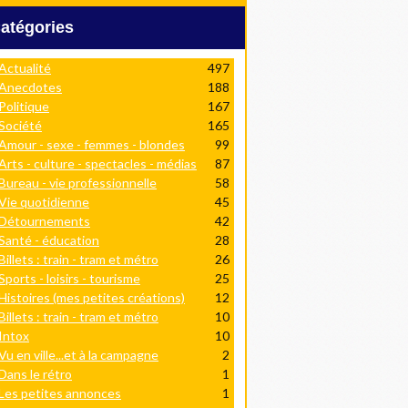
Catégories
Actualité
497
Anecdotes
188
Politique
167
Société
165
Amour - sexe - femmes - blondes
99
Arts - culture - spectacles - médias
87
Bureau - vie professionnelle
58
Vie quotidienne
45
Détournements
42
Santé - éducation
28
Billets : train - tram et métro
26
Sports - loisirs - tourisme
25
Histoires (mes petites créations)
12
Billets : train - tram et métro
10
Intox
10
Vu en ville...et à la campagne
2
Dans le rétro
1
Les petites annonces
1