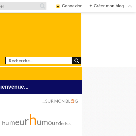
Connexion
+
Créer mon blog
Bienvenue...
...SUR MON BL
G
😏
h
r
u
u
e
m
m
o
u
u
h
r
d
é
r
i
s
i
o
n