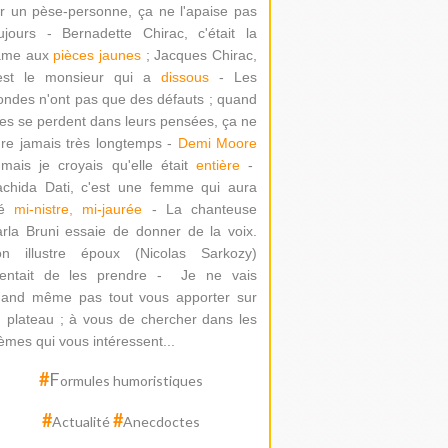
r un pèse-personne, ça ne l'apaise pas
ujours - Bernadette Chirac, c'était la
ame aux
pièces jaunes
; Jacques Chirac,
'est le monsieur qui a
dissous
- Les
ondes n'ont pas que des défauts ; quand
les se perdent dans leurs pensées, ça ne
re jamais très longtemps -
Demi Moore
mais je croyais qu'elle était
entière
-
chida Dati
, c'est une femme qui aura
té
mi-nistre, mi-jaurée
-
La chanteuse
rla Bruni essaie de donner de la voix.
on illustre époux (Nicolas Sarkozy)
ntait de les prendre -
Je ne vais
and même pas tout vous apporter sur
 plateau ; à vous de chercher dans les
èmes qui vous intéressent...
#
F
ormules humoristiques
#
#
Actualité
Anecdoctes