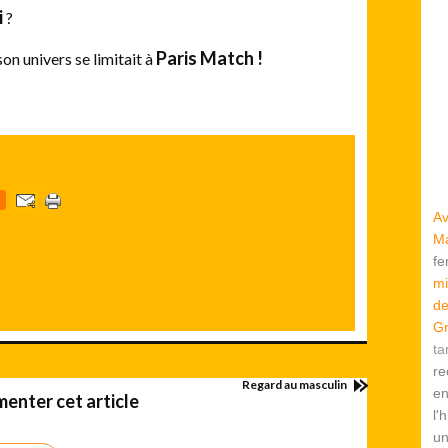
i
?
Paris Match !
on univers se limitait à
Av
Ma
f
mi
de
Gr
ta
re
Regard au masculin
en
enter cet article
l'
u