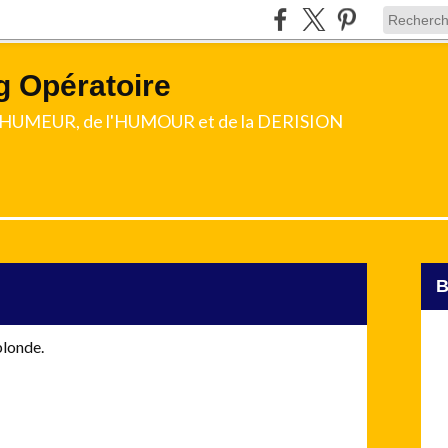
g Opératoire
l'HUMEUR, de l'HUMOUR et de la DERISION
blonde.