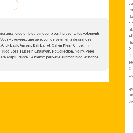
su
to
d
c
bl
 moi aussi créé un blog sur over-blog. Il présente les vetements
el
 Vous y trouverez une sélection de vetements de grandes
du
ntik Batik, Armani, Bali Barret, Calvin Klein, Chloë, Fifi
? 
, Hugo Boss, Hussein Chalayan, NoCollection, Notify, Pépé
Ra
a Arapu, Zucca... A bientôt peut-être sur mon blog, et bonne
é
Ca
S
te
qu
un
th