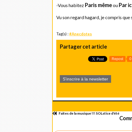
Paris même
Par ic
-Vous habitez
ou
Vu son regard hagard, je compris que s
Tag(s) :
#Anecdotes
Partager cet article
Repost
0
S'inscrire à la newsletter
Faites de la musique !!! SOLstice d'été
Comm