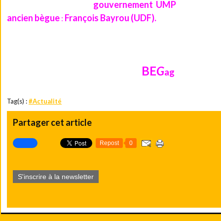
gouvernement UMP
Après avoir participé au
, Il s'est fin
ancien bègue
François Bayrou (UDF).
:
A y regarder de plus près, on constate que la destinée d'Azouz 
dans son nom :
BE
G
ag
Tag(s) :
#Actualité
Partager cet article
Repost
0
S'inscrire à la newsletter