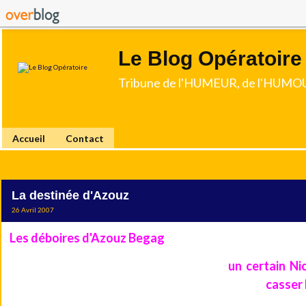
Le Blog Opératoire
Tribune de l'HUMEUR, de l'HUMOU
Accueil
Contact
La destinée d'Azouz
26 Avril 2007
Les déboires d'Azouz Begag
en politique sont maintenant d
un certain Ni
Il a même déclaré que l'un de ses collègues,
casser 
prétendant à la Présidence de la république, voulait lui "