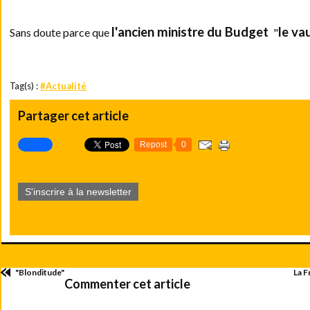
l'ancien ministre du Budget
le va
Sans doute parce que
"
Tag(s) :
#Actualité
Partager cet article
Repost
0
S'inscrire à la newsletter
"Blonditude"
La F
Commenter cet article