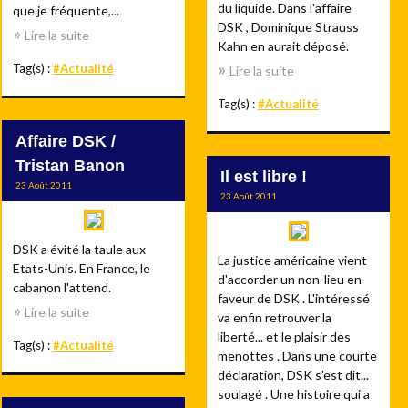
du liquide. Dans l'affaire
que je fréquente,...
DSK , Dominique Strauss
Lire la suite
Kahn en aurait déposé.
Tag(s) :
#Actualité
Lire la suite
Tag(s) :
#Actualité
Affaire DSK /
Tristan Banon
Il est libre !
23 Août 2011
23 Août 2011
DSK a évité la taule aux
La justice américaine vient
Etats-Unis. En France, le
d'accorder un non-lieu en
cabanon l'attend.
faveur de DSK . L'intéressé
Lire la suite
va enfin retrouver la
liberté... et le plaisir des
Tag(s) :
#Actualité
menottes . Dans une courte
déclaration, DSK s'est dit...
soulagé . Une histoire qui a