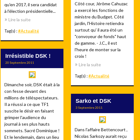
Côté cour, Jérôme Cahuzac
qu'en 2017, il sera candidat
a exercé les fonctions de
à l'élection présidentielle...
ministre du Budget. Côté
Lire la suite
jardin, l'Histoire retiendra
surtout qu' il aura été un
Tag(s) :
#Actualité
"convoyeur de fonds" haut
de gamme. - J.C., il est
l'heure de monter sur la
Irrésistible DSK !
croix !
20 Septembre 2011
Lire la suite
Tag(s) :
#Actualité
Dimanche soir, DSK était à la
con fesse devant des
millions de téléspectateurs.
Sarko et DSK
Il a réussi a ce que TF1
3 Septembre 2011
suscite le désir en faisant
grimper l'audience du
journal à ses plus hauts
Dans l'affaire Bettencourt ,
sommets. Sacré Dominique !
Nicolas Sarkozy aurait reçu
Et le lendemain, dans un lieu