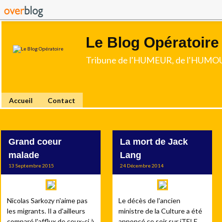
Le Blog Opératoire
Tribune de l'HUMEUR, de l'HUMOU
Accueil
Contact
Grand coeur
La mort de Jack
malade
Lang
13 Septembre 2015
24 Décembre 2014
Nicolas Sarkozy n'aime pas
Le décès de l'ancien
les migrants. Il a d'ailleurs
ministre de la Culture a été
comparé l'afflux de ceux-ci à
annoncé ce soir sur iTELE .