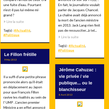
une fuite d'eau. Pourtant
En fait, le journaliste voulait
n'est-il pas lui-même mi-
parler de Jacques Chancel.
grand ?
La chaîne avait déjà annoncé
la mort de l'ancien ministre
Lire la suite
en 2013. Jack Lang n'en finit
pas de ressusciter...à tel...
Tag(s) :
#Actualité
,
#Politique
Lire la suite
Tag(s) :
#Actualité
,
#Politique
Le Fillon frétille
9 Mai 2013
Jérôme Cahuzac :
vie privée / vie
Il a suffi d'une petite phrase
prononcée alors qu'il était
publique... ou le
en déplacement au Japon
blanchisseur
pour que François Fillon
8 Avril 2013
ravive les rivalités au sein de
l' UMP . L'ancien premier
Ministre a en effet annoncé