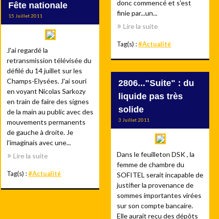
donc commencé et s'est
Fête nationale
finie par...un...
15 Juillet 2011
Lire la suite
Tag(s) :
#Actualité
J'ai regardé la
retransmission télévisée du
défilé du 14 juillet sur les
Champs-Elysées. J'ai souri
2806..."Suite" : du
en voyant Nicolas Sarkozy
liquide pas très
en train de faire des signes
solide
de la main au public avec des
3 Juillet 2011
mouvements permanents
de gauche à droite. Je
l'imaginais avec une...
Dans le feuilleton DSK , la
Lire la suite
femme de chambre du
Tag(s) :
#Actualité
SOFITEL serait incapable de
justifier la provenance de
sommes importantes virées
sur son compte bancaire.
Elle aurait reçu des dépôts