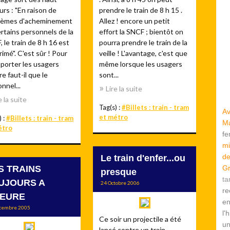
urs : "En raison de
prendre le train de 8 h 15 .
lèmes d'acheminement
Allez ! encore un petit
rtains personnels de la
effort la SNCF ; bientôt on
 le train de 8 h 16 est
pourra prendre le train de la
imé". C'est sûr ! Pour
veille ! L'avantage, c'est que
porter les usagers
même lorsque les usagers
e faut-il que le
sont...
nnel...
Lire la suite
e la suite
Tag(s) :
#Billets : train - tram
Av
et métro
) :
#Billets : train - tram
Ma
étro
f
mi
de
Le train d'enfer...ou
S TRAINS
Gr
presque
ta
UJOURS A
24 Octobre 2006
re
HEURE
en
cembre 2005
l'
Ce soir un projectile a été
u
lancé contre un train.