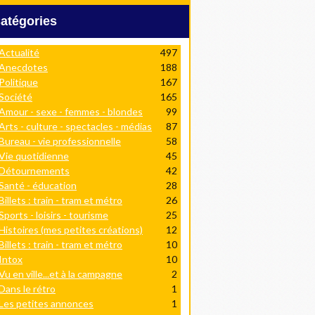
Catégories
Actualité
497
Anecdotes
188
Politique
167
Société
165
Amour - sexe - femmes - blondes
99
Arts - culture - spectacles - médias
87
Bureau - vie professionnelle
58
Vie quotidienne
45
Détournements
42
Santé - éducation
28
Billets : train - tram et métro
26
Sports - loisirs - tourisme
25
Histoires (mes petites créations)
12
Billets : train - tram et métro
10
Intox
10
Vu en ville...et à la campagne
2
Dans le rétro
1
Les petites annonces
1