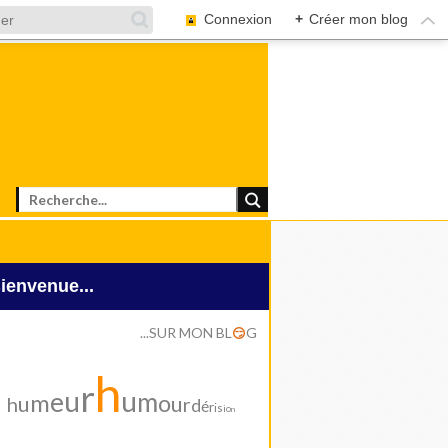
Connexion
+
Créer mon blog
Bienvenue...
...SUR MON BL
G
😏
h
r
u
u
e
m
m
o
u
u
h
r
d
é
r
i
s
i
o
n