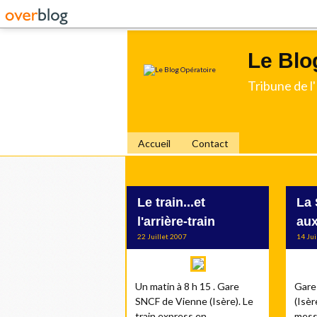
Le Blo
Tribune de 
Accueil
Contact
Le train...et
La
l'arrière-train
aux
22 Juillet 2007
14 Ju
Un matin à 8 h 15 . Gare
Gare
SNCF de Vienne (Isère). Le
(Isèr
train express en
mess