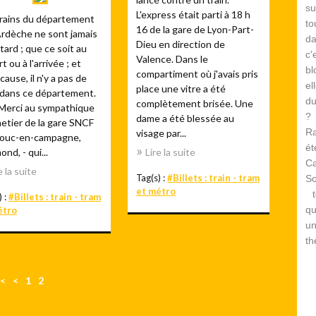
su
L'express était parti à 18 h
trains du département
to
16 de la gare de Lyon-Part-
Ardèche ne sont jamais
d
Dieu en direction de
tard ; que ce soit au
c
Valence. Dans le
t ou à l'arrivée ; et
bl
compartiment où j'avais pris
cause, il n'y a pas de
el
place une vitre a été
 dans ce département.
du
complètement brisée. Une
 Merci au sympathique
? 
dame a été blessée au
etier de la gare SNCF
Ra
visage par...
louc-en-campagne,
é
nd, - qui...
Lire la suite
Ca
e la suite
Tag(s) :
#Billets : train - tram
S
et métro
te
) :
#Billets : train - tram
qu
étro
un
th
<
<
1
2
3