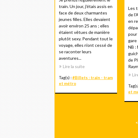
train. Un jour, j'étais assis en
Les 
face de deux charmantes
de l'
jeunes filles. Elles devaient
en re
avoir environ 25 ans ; elles
dépar
étaient vêtues de manière
pour 
plutôt sexy. Pendant tout le
gare
voyage, elles n'ont cessé de
NB :
se raconter leurs
guich
aventures...
de P
Lire la suite
Raymo
Lir
Tag(s) :
#Billets : train - tram
et métro
Tag(s
et m
<