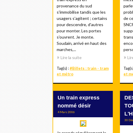
provenance du sud
parle
s'immobilise tandis que les
prob
usagers s'agitent ; certains
de ce
pour descendre, d'autres
SNCF,
pour monter. Les portes
suppr
s'ouvrent. Je monte.
trans
Soudain, arrivé en haut des
encor
marches,...
perso
Lire la suite
Lir
Tag(s) :
#Billets : train - tram
Tag(s
et métro
et m
Un train express
DE
nommé désir
TO
4 Mars 2006
L'
30 Dé
Je prends régulièrement le