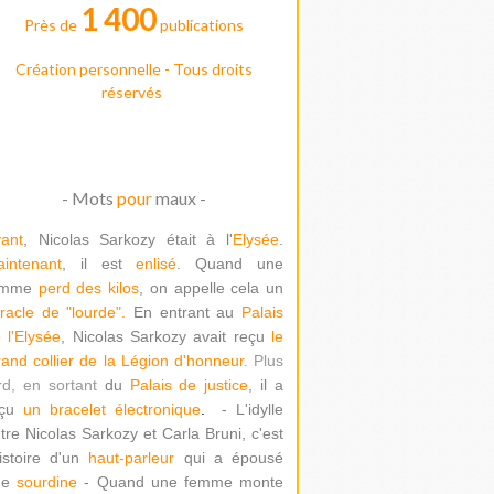
1 400
Près de
publications
Création personnelle - Tous droits
réservés
- Mots
pour
maux -
ant
, Nicolas Sarkozy était à l'
Elysée
.
intenant
, il est
enlisé
. Quand une
emme
perd des kilos
, on appelle cela un
racle de "lour
de".
En entrant au
Palais
 l'Elysée
, Nicolas Sarkozy avait reçu
le
and collier de la Légion d'honneur
. Plus
rd, en sortant
du
Palais de justice
, il a
çu
un bracelet électronique
.
- L'idylle
tre Nicolas Sarkozy et Carla Bruni, c'est
histoire d'un
haut-parleur
qui a épousé
ne
sourdine
- Quand une femme monte