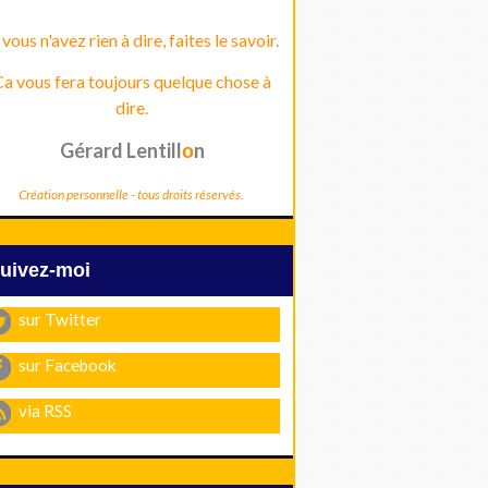
 vous n'avez rien à dire, faites le savoir.
a vous fera toujours quelque chose à
dire.
Gérard Lentill
n
o
Création personnelle - tous droits réservés.
Suivez-moi
sur Twitter
sur Facebook
via RSS