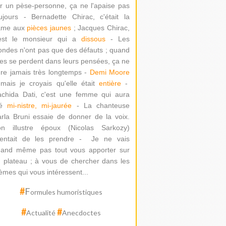
r un pèse-personne, ça ne l'apaise pas
ujours - Bernadette Chirac, c'était la
ame aux
pièces jaunes
; Jacques Chirac,
'est le monsieur qui a
dissous
- Les
ondes n'ont pas que des défauts ; quand
les se perdent dans leurs pensées, ça ne
re jamais très longtemps -
Demi Moore
mais je croyais qu'elle était
entière
-
chida Dati
, c'est une femme qui aura
té
mi-nistre, mi-jaurée
-
La chanteuse
rla Bruni essaie de donner de la voix.
on illustre époux (Nicolas Sarkozy)
ntait de les prendre -
Je ne vais
and même pas tout vous apporter sur
 plateau ; à vous de chercher dans les
èmes qui vous intéressent...
#
F
ormules humoristiques
#
#
Actualité
Anecdoctes