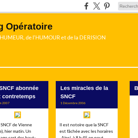
g Opératoire
l'HUMEUR, de l'HUMOUR et de la DERISION
 SNCF abonnée
Les miracles de la
 contretemps
SNCF
in 2007
1 Décembre 2006
 SNCF de Vienne
Il est notoire que la SNCF
e), hier matin. Un
est fâchée avec les horaires
age sort des haut-
. Ainsi, à 8 h 45 on peut