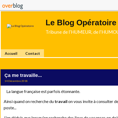
Le Blog Opératoire
Tribune de l'HUMEUR, de l'HUMOU
Accueil
Contact
Ça me travaille...
14 Décembre 2018
La langue française est parfois étonnante.
Ainsi quand on recherche du
travail
on vous invite à consulter d
poste...
J'en déduis que lorsqu'on recherche des lieux de vacances on doi