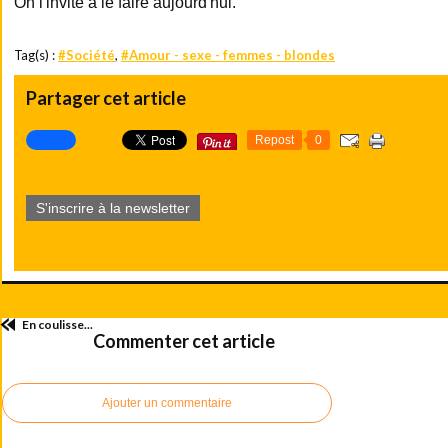
On l'invite à le faire aujourd'hui.
Tag(s) :
#Société
,
#Amour - sexe - femmes - blondes
Partager cet article
Repost
0
S'inscrire à la newsletter
En coulisse...
Commenter cet article
Ajouter un commentaire