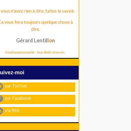
 vous n'avez rien à dire, faites le savoir.
a vous fera toujours quelque chose à
dire.
Gérard Lentill
n
o
Création personnelle - tous droits réservés.
Suivez-moi
sur Twitter
sur Facebook
via RSS