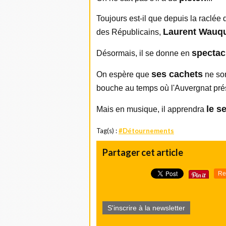
Toujours est-il que depuis la raclée q
Laurent Wauq
des Républicains,
spectac
Désormais, il se donne en
ses cachets
On espère que
ne so
bouche au temps où l'Auvergnat prés
le s
Mais en musique, il apprendra
Tag(s) :
#Détournements
Partager cet article
Re
S'inscrire à la newsletter