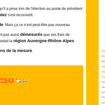
u'il a prise lors de l'élection au poste de président
uiez
s'est reconverti.
le
. Mais ça ce n'est peut-être pas nouveau.
démesurés
nt pas aussi
que ses frais de
région Auvergne-Rhône-Alpes
idait la
.
ens de la mesure
.
Av
Ma
f
mi
de
Gr
post
0
ta
re
en
l'
u