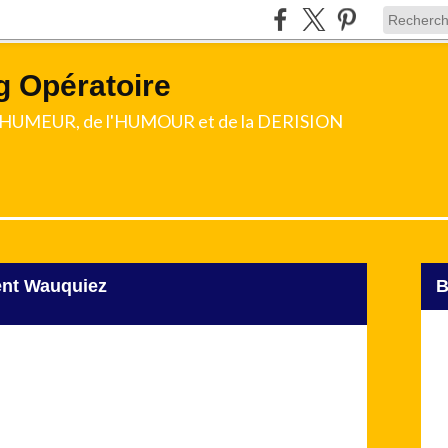
g Opératoire
l'HUMEUR, de l'HUMOUR et de la DERISION
rent Wauquiez