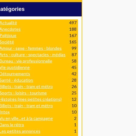
Catégories
Actualité
497
Anecdotes
188
Politique
167
Société
165
Amour - sexe - femmes - blondes
99
Arts - culture - spectacles - médias
87
Bureau - vie professionnelle
58
Vie quotidienne
45
Détournements
42
Santé - éducation
28
Billets : train - tram et métro
26
Sports - loisirs - tourisme
25
Histoires (mes petites créations)
12
Billets : train - tram et métro
10
Intox
10
Vu en ville...et à la campagne
2
Dans le rétro
1
Les petites annonces
1