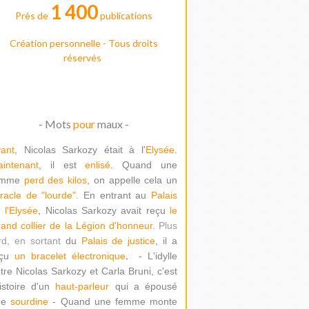
1 400
Près de
publications
Création personnelle - Tous droits
réservés
- Mots
pour
maux -
ant
, Nicolas Sarkozy était à l'
Elysée
.
intenant
, il est
enlisé
. Quand une
emme
perd des kilos
, on appelle cela un
racle de "lour
de".
En entrant au
Palais
 l'Elysée
, Nicolas Sarkozy avait reçu
le
and collier de la Légion d'honneur
. Plus
rd, en sortant
du
Palais de justice
, il a
çu
un bracelet électronique
.
- L'idylle
tre Nicolas Sarkozy et Carla Bruni, c'est
histoire d'un
haut-parleur
qui a épousé
ne
sourdine
- Quand une femme monte