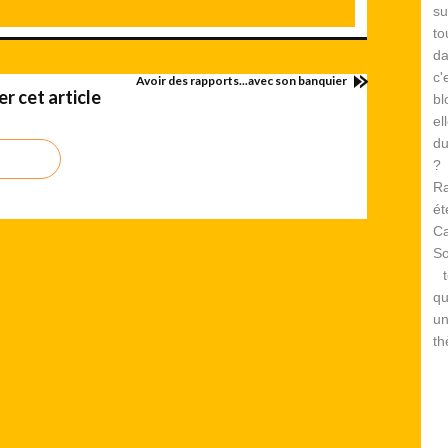
su
to
d
c
Avoir des rapports...avec son banquier
 cet article
bl
el
du
? 
Ra
é
Ca
S
te
qu
un
th