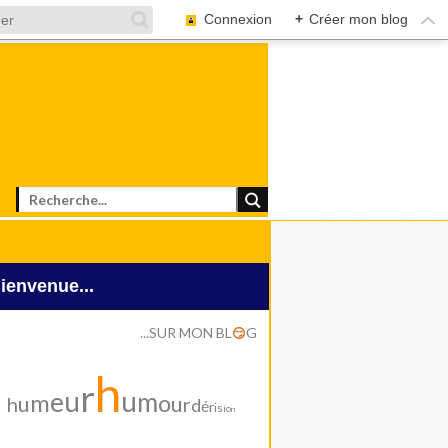
Connexion
+
Créer mon blog
Bienvenue...
...SUR MON BL
G
😏
h
r
u
u
e
m
m
o
u
u
h
r
d
é
r
i
s
i
o
n