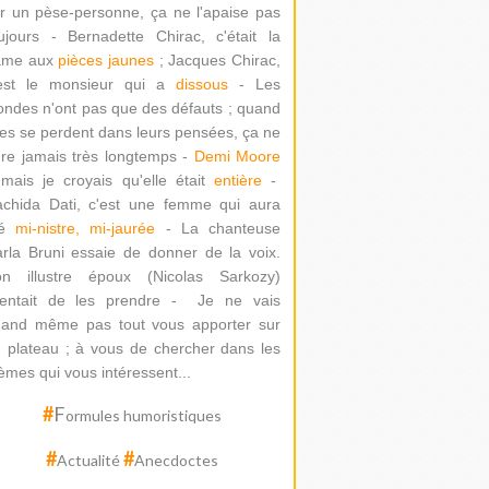
r un pèse-personne, ça ne l'apaise pas
ujours - Bernadette Chirac, c'était la
ame aux
pièces jaunes
; Jacques Chirac,
'est le monsieur qui a
dissous
- Les
ondes n'ont pas que des défauts ; quand
les se perdent dans leurs pensées, ça ne
re jamais très longtemps -
Demi Moore
mais je croyais qu'elle était
entière
-
chida Dati
, c'est une femme qui aura
té
mi-nistre, mi-jaurée
-
La chanteuse
rla Bruni essaie de donner de la voix.
on illustre époux (Nicolas Sarkozy)
ntait de les prendre -
Je ne vais
and même pas tout vous apporter sur
 plateau ; à vous de chercher dans les
èmes qui vous intéressent...
#
F
ormules humoristiques
#
#
Actualité
Anecdoctes