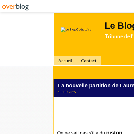
Le Blo
Tribune de 
Accueil
Contact
La nouvelle partition de Lau
10 Juin 2025
piston
On ne sait pas s'il a du
...