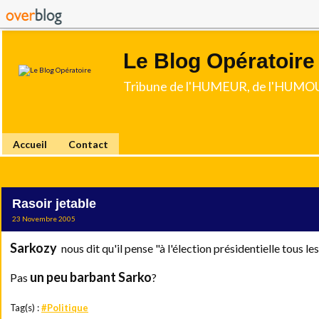
Le Blog Opératoire
Tribune de l'HUMEUR, de l'HUMOU
Accueil
Contact
Rasoir jetable
23 Novembre 2005
Sarkozy
nous dit qu'il pense "à l'élection présidentielle tous le
un peu barbant Sarko
Pas
?
Tag(s) :
#Politique