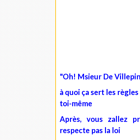
En vertu de la règle du non-cum
maire lors de son entrée au go
Mais le Premier ministre vien
maire dans cette ville.
On pourrait imaginer ce qu'un j
premier Ministre :
"Oh! Msieur De Villepin
à quoi ça sert les règles
toi-même
Après, vous zallez p
respecte pas la loi