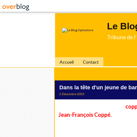
Le Blo
Tribune de 
Accueil
Contact
Dans la tête d'un jeune de ban
2 Décembre 2005
La ville de Meaux vient
d'é
copp
Jean-François Coppé.
Celui-ci, est ministre délégué a
gouverne-ment De Villepin.