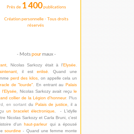
1 400
Près de
publications
Création personnelle - Tous droits
réservés
- Mots
pour
maux -
ant
, Nicolas Sarkozy était à l'
Elysée
.
intenant
, il est
enlisé
. Quand une
emme
perd des kilos
, on appelle cela un
racle de "lour
de".
En entrant au
Palais
 l'Elysée
, Nicolas Sarkozy avait reçu
le
and collier de la Légion d'honneur
. Plus
rd, en sortant
du
Palais de justice
, il a
çu
un bracelet électronique
.
- L'idylle
tre Nicolas Sarkozy et Carla Bruni, c'est
histoire d'un
haut-parleur
qui a épousé
ne
sourdine
- Quand une femme monte