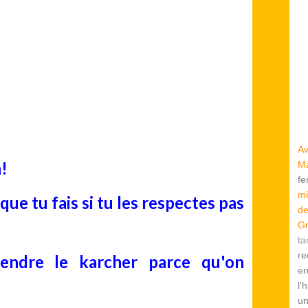
ul des mandats, il avait laissé son poste de
uverne-ment.
t de l'autoriser à reprendre son mandat de
eune de banlieue aurait à dire à l'adresse du
Av
!
Ma
f
mi
 que tu fais si tu les respectes pas
de
Gr
ta
re
rendre le karcher parce qu'on
en
l'
u