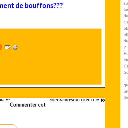
su
ment de bouffons???
to
d
c
bl
el
du
? 
Ra
é
Ca
S
te
qu
un
th
NE !!"
MON INCROYABLE DEPUTE !!!
Commenter cet