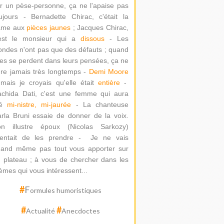
r un pèse-personne, ça ne l'apaise pas
ujours - Bernadette Chirac, c'était la
ame aux
pièces jaunes
; Jacques Chirac,
'est le monsieur qui a
dissous
- Les
ondes n'ont pas que des défauts ; quand
les se perdent dans leurs pensées, ça ne
re jamais très longtemps -
Demi Moore
mais je croyais qu'elle était
entière
-
chida Dati
, c'est une femme qui aura
té
mi-nistre, mi-jaurée
-
La chanteuse
rla Bruni essaie de donner de la voix.
on illustre époux (Nicolas Sarkozy)
ntait de les prendre -
Je ne vais
and même pas tout vous apporter sur
 plateau ; à vous de chercher dans les
èmes qui vous intéressent...
#
F
ormules humoristiques
#
#
Actualité
Anecdoctes