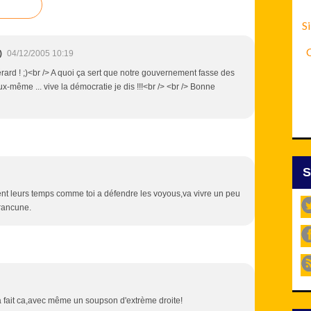
Si
C
)
04/12/2005 10:19
Gérard ! ;)<br /> A quoi ça sert que notre gouvernement fasse des
x-même ... vive la démocratie je dis !!!<br /> <br /> Bonne
sent leurs temps comme toi a défendre les voyous,va vivre un peu
 rancune.
à fait ca,avec même un soupson d'extrème droite!