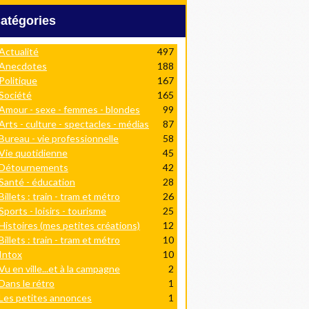
Catégories
Actualité
497
Anecdotes
188
Politique
167
Société
165
Amour - sexe - femmes - blondes
99
Arts - culture - spectacles - médias
87
Bureau - vie professionnelle
58
Vie quotidienne
45
Détournements
42
Santé - éducation
28
Billets : train - tram et métro
26
Sports - loisirs - tourisme
25
Histoires (mes petites créations)
12
Billets : train - tram et métro
10
Intox
10
Vu en ville...et à la campagne
2
Dans le rétro
1
Les petites annonces
1