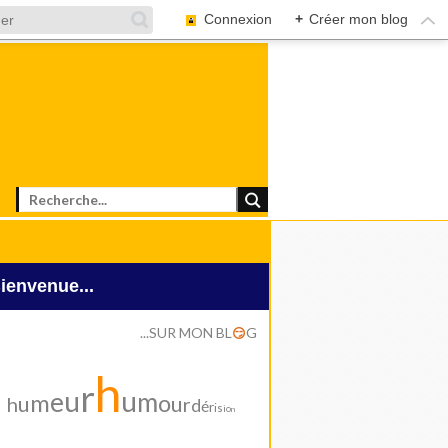
Connexion
+
Créer mon blog
Bienvenue...
...SUR MON BL
G
😏
h
r
u
u
e
m
m
o
u
u
h
r
d
é
r
i
s
i
o
n