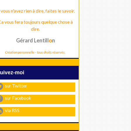
 vous n'avez rien à dire, faites le savoir.
a vous fera toujours quelque chose à
dire.
Gérard Lentill
n
o
Création personnelle - tous droits réservés.
Suivez-moi
sur Twitter
sur Facebook
via RSS