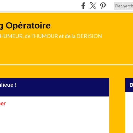
g Opératoire
l'HUMEUR, de l'HUMOUR et de la DERISION
lieue !
er
d'un "nouveau" maire...en la personne de
u Budget et il porte aussi la bonne parole du