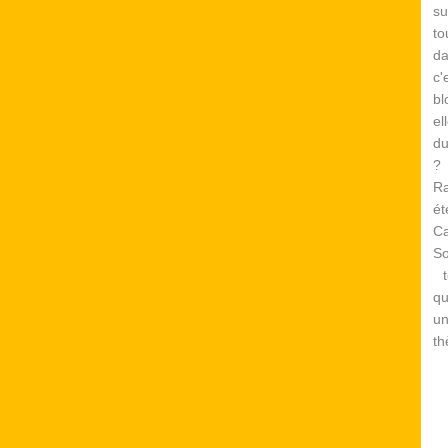
su
to
d
c
bl
el
du
? 
Ra
é
Ca
S
te
qu
un
th