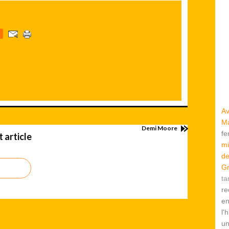
Av
Ma
Demi Moore
f
 article
mi
de
Gr
ta
re
en
l'
u