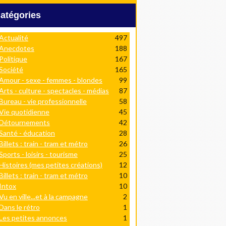
Catégories
Actualité
497
Anecdotes
188
Politique
167
Société
165
Amour - sexe - femmes - blondes
99
Arts - culture - spectacles - médias
87
Bureau - vie professionnelle
58
Vie quotidienne
45
Détournements
42
Santé - éducation
28
Billets : train - tram et métro
26
Sports - loisirs - tourisme
25
Histoires (mes petites créations)
12
Billets : train - tram et métro
10
Intox
10
Vu en ville...et à la campagne
2
Dans le rétro
1
Les petites annonces
1