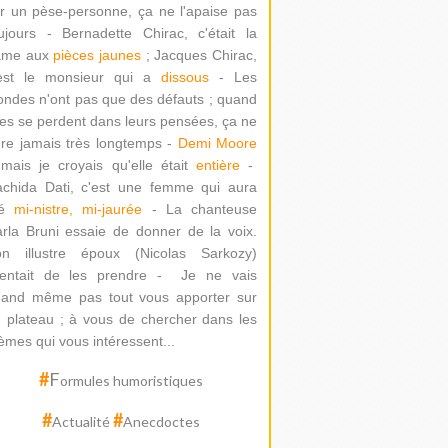
r un pèse-personne, ça ne l'apaise pas
ujours - Bernadette Chirac, c'était la
ame aux
pièces jaunes
; Jacques Chirac,
'est le monsieur qui a
dissous
- Les
ondes n'ont pas que des défauts ; quand
les se perdent dans leurs pensées, ça ne
re jamais très longtemps -
Demi Moore
mais je croyais qu'elle était
entière
-
chida Dati
, c'est une femme qui aura
té
mi-nistre, mi-jaurée
-
La chanteuse
rla Bruni essaie de donner de la voix.
on illustre époux (Nicolas Sarkozy)
ntait de les prendre -
Je ne vais
and même pas tout vous apporter sur
 plateau ; à vous de chercher dans les
èmes qui vous intéressent...
#
F
ormules humoristiques
#
#
Actualité
Anecdoctes