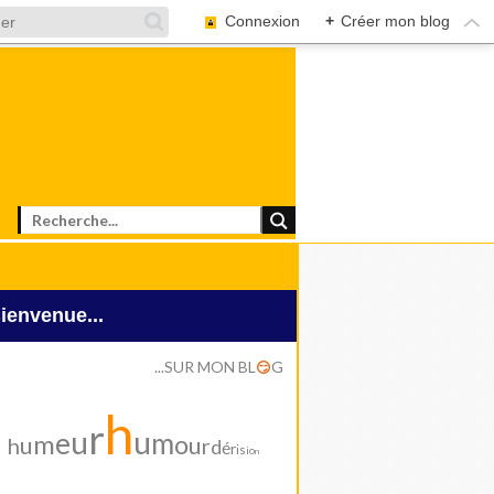
Connexion
+
Créer mon blog
Bienvenue...
...SUR MON BL
G
😏
h
r
u
u
e
m
m
o
u
u
h
r
d
é
r
i
s
i
o
n