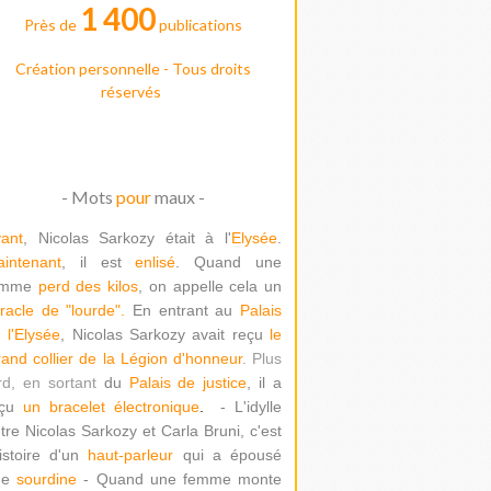
1 400
Près de
publications
Création personnelle - Tous droits
réservés
- Mots
pour
maux -
ant
, Nicolas Sarkozy était à l'
Elysée
.
intenant
, il est
enlisé
. Quand une
emme
perd des kilos
, on appelle cela un
racle de "lour
de".
En entrant au
Palais
 l'Elysée
, Nicolas Sarkozy avait reçu
le
and collier de la Légion d'honneur
. Plus
rd, en sortant
du
Palais de justice
, il a
çu
un bracelet électronique
.
- L'idylle
tre Nicolas Sarkozy et Carla Bruni, c'est
histoire d'un
haut-parleur
qui a épousé
ne
sourdine
- Quand une femme monte