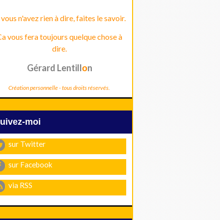
 vous n'avez rien à dire, faites le savoir.
a vous fera toujours quelque chose à
dire.
Gérard Lentill
n
o
Création personnelle - tous droits réservés.
Suivez-moi
sur Twitter
sur Facebook
via RSS