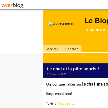
Le Blo
Tribune de 
Accueil
Contact
Le chat et la ptite souris !
5 Décembre 2005
le chat
ma so
Un jour que j'allais sur
,
Surprenant non?
Tag(s) :
#Anecdotes