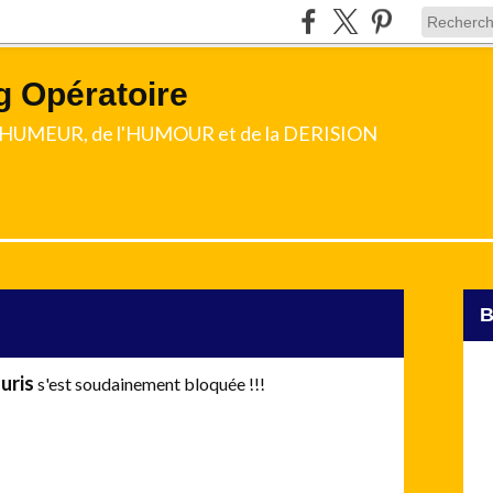
g Opératoire
l'HUMEUR, de l'HUMOUR et de la DERISION
uris
s'est soudainement bloquée !!!