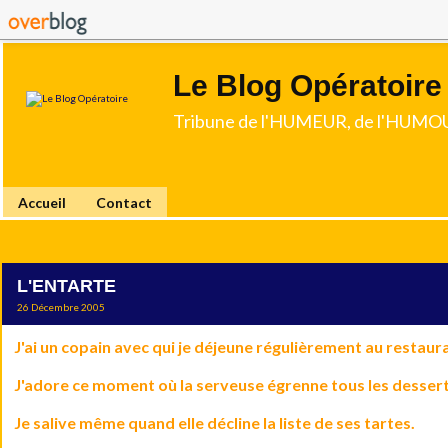
Le Blog Opératoire
Tribune de l'HUMEUR, de l'HUMOU
Accueil
Contact
L'ENTARTE
26 Décembre 2005
J'ai un copain avec qui je déjeune régulièrement au restaur
J'adore ce moment où la serveuse égrenne tous les dessert
Je salive même quand elle décline la liste de ses tartes.