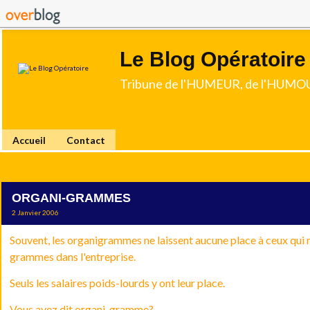
Le Blog Opératoire
Tribune de l'HUMEUR, de l'HUMOU
Accueil
Contact
ORGANI-GRAMMES
2 Janvier 2006
Souvent, les organigrammes ne laissent aucune place à ceux qui
grammes dans l'entreprise.
Seuls les salaires poids-lourds y ont leur place.
Vous avez dit organi-gramme?