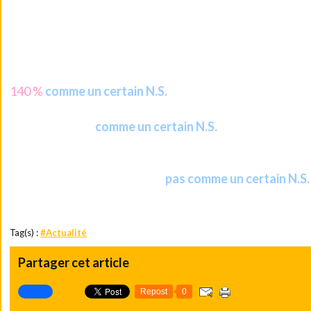
santé, surtout quand elle devient un produit de luxe pour bon n
Mais je forme également pour vous des voeux de réussite da
sociale et professionnelle.
Peut-être aurez-vous, vous aussi, la chance de voir votre sal
140 %
comme
un certain N.S.
Je vous souhaite de pouvoir passer cette année d'agréables vac
comme un certain N.S.
amis milliardaires
(tiens encore lui?).
Et si vous faites des choses extraordinaires mais vraiment extrao
pas comme un certain N.S.
je le plaisir de vous voir à la télé....
Tag(s) :
#Actualité
Partager cet article
Repost
0