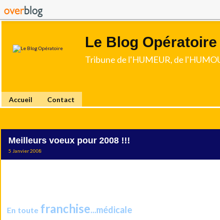
Le Blog Opératoire
Tribune de l'HUMEUR, de l'HUMOU
Accueil
Contact
Meilleurs voeux pour 2008 !!!
5 Janvier 2008
En attendant de me remettre "sérieusement" à l'écriture de bil
adresse, cher lecteur, chère lectrice, tous mes voeux au seuil de
franchise
...médicale
En toute
, c'est à la santé que je p