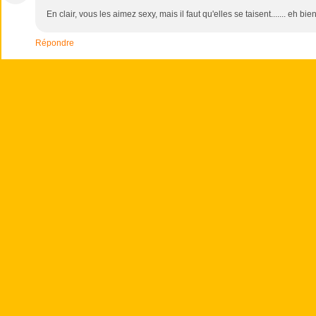
En clair, vous les aimez sexy, mais il faut qu'elles se taisent....... eh
Répondre