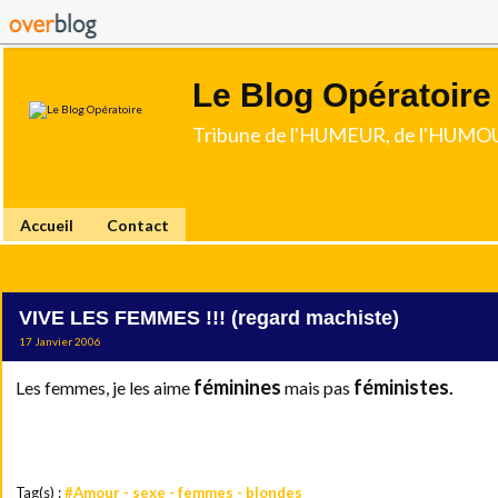
Le Blog Opératoire
Tribune de l'HUMEUR, de l'HUMOU
Accueil
Contact
VIVE LES FEMMES !!! (regard machiste)
17 Janvier 2006
féminines
féministes
Les femmes, je les aime
mais pas
.
Tag(s) :
#Amour - sexe - femmes - blondes