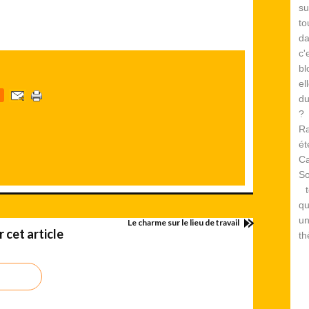
su
to
d
c
bl
el
du
? 
Ra
é
Ca
S
te
qu
un
Le charme sur le lieu de travail
cet article
th