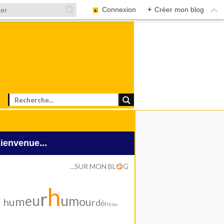
Connexion
+
Créer mon blog
Bienvenue...
...SUR MON BL
G
😏
h
r
u
u
e
m
m
o
u
u
h
r
d
é
r
i
s
i
o
n