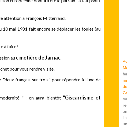
tion européenne dont il a été le parrain - a fait pshitt
nde attention à François Mitterrand.
u 10 mai 1981 fait encore se déplacer les foules (au
 à faire !
cimetière de Jarnac
ssion au
.
Av
Ma
ochet pour vous rendre visite.
f
"deux français sur trois" pour répondre à l'une de
mi
de
Gr
"Giscardisme et
t modernité " ; on aura bientôt
ta
re
en
l'
u