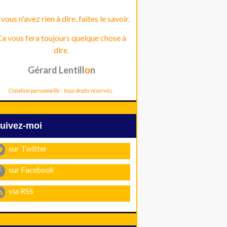
 vous n'avez rien à dire, faites le savoir.
a vous fera toujours quelque chose à
dire.
Gérard Lentill
n
o
Création personnelle - tous droits réservés.
Suivez-moi
sur Twitter
sur Facebook
via RSS