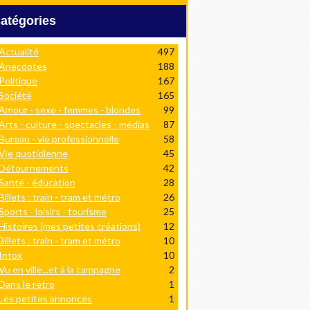
Catégories
Actualité
497
Anecdotes
188
Politique
167
Société
165
Amour - sexe - femmes - blondes
99
Arts - culture - spectacles - médias
87
Bureau - vie professionnelle
58
Vie quotidienne
45
Détournements
42
Santé - éducation
28
Billets : train - tram et métro
26
Sports - loisirs - tourisme
25
Histoires (mes petites créations)
12
Billets : train - tram et métro
10
Intox
10
Vu en ville...et à la campagne
2
Dans le rétro
1
Les petites annonces
1