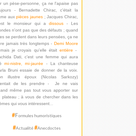
r un pèse-personne, ça ne l'apaise pas
ujours - Bernadette Chirac, c'était la
ame aux
pièces jaunes
; Jacques Chirac,
'est le monsieur qui a
dissous
- Les
ondes n'ont pas que des défauts ; quand
les se perdent dans leurs pensées, ça ne
re jamais très longtemps -
Demi Moore
mais je croyais qu'elle était
entière
-
chida Dati
, c'est une femme qui aura
té
mi-nistre, mi-jaurée
-
La chanteuse
rla Bruni essaie de donner de la voix.
on illustre époux (Nicolas Sarkozy)
ntait de les prendre -
Je ne vais
and même pas tout vous apporter sur
 plateau ; à vous de chercher dans les
èmes qui vous intéressent...
#
F
ormules humoristiques
#
#
Actualité
Anecdoctes