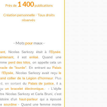
1 400
Près de
publications
Création personnelle - Tous droits
réservés
- Mots
pour
maux -
ant
, Nicolas Sarkozy était à l'
Elysée
.
intenant
, il est
enlisé
. Quand une
emme
perd des kilos
, on appelle cela un
racle de "lour
de".
En entrant au
Palais
 l'Elysée
, Nicolas Sarkozy avait reçu
le
and collier de la Légion d'honneur
. Plus
rd, en sortant
du
Palais de justice
, il a
çu
un bracelet électronique
.
- L'idylle
tre Nicolas Sarkozy et Carla Bruni, c'est
histoire d'un
haut-parleur
qui a épousé
ne
sourdine
- Quand une femme monte