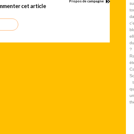
Propos de campagne
su
menter cet article
to
d
c
bl
el
du
? 
Ra
é
Ca
S
te
qu
un
th