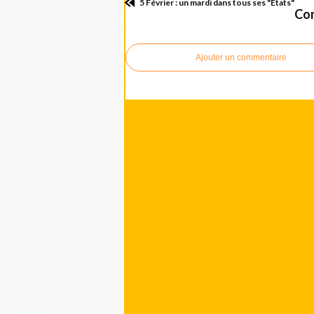
5 Février : un mardi dans tous ses "Etats"
Com
Ajouter un commentaire