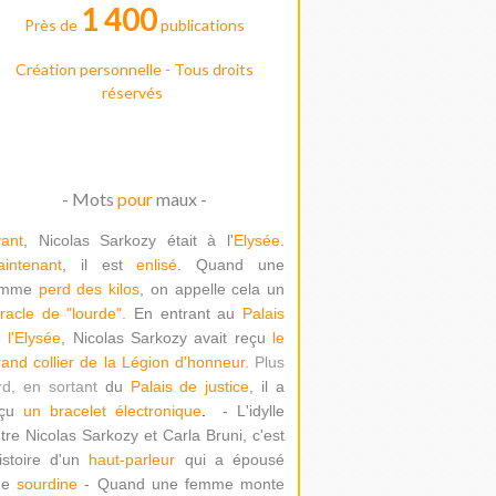
1 400
Près de
publications
Création personnelle - Tous droits
réservés
- Mots
pour
maux -
ant
, Nicolas Sarkozy était à l'
Elysée
.
intenant
, il est
enlisé
. Quand une
emme
perd des kilos
, on appelle cela un
racle de "lour
de".
En entrant au
Palais
 l'Elysée
, Nicolas Sarkozy avait reçu
le
and collier de la Légion d'honneur
. Plus
rd, en sortant
du
Palais de justice
, il a
çu
un bracelet électronique
.
- L'idylle
tre Nicolas Sarkozy et Carla Bruni, c'est
histoire d'un
haut-parleur
qui a épousé
ne
sourdine
- Quand une femme monte