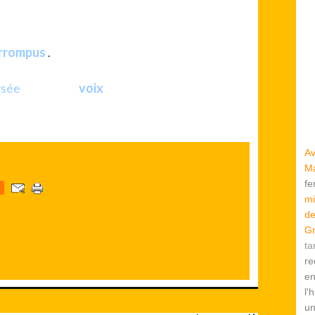
résident de la République, Jean Sarkozy, a obligé
errompus
.
.
ysée
voix
reste... sans
!
Av
Ma
f
mi
de
Gr
ta
re
en
l'
u