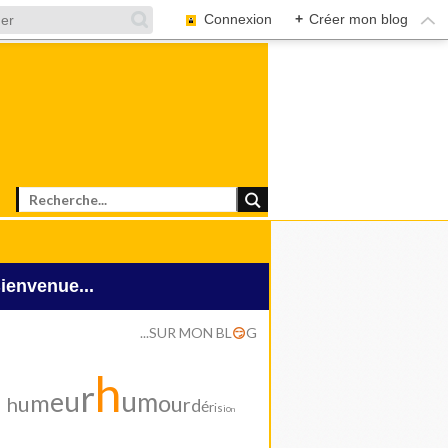
Connexion
+
Créer mon blog
Bienvenue...
...SUR MON BL
G
😏
h
r
u
u
e
m
m
o
u
u
h
r
d
é
r
i
s
i
o
n