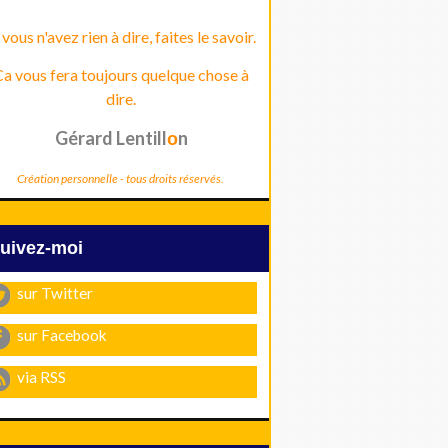
 vous n'avez rien à dire, faites le savoir.
a vous fera toujours quelque chose à
dire.
Gérard Lentill
n
o
Création personnelle - tous droits réservés.
Suivez-moi
sur Twitter
sur Facebook
via RSS