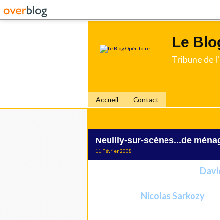
Le Blo
Tribune de 
Accueil
Contact
Neuilly-sur-scènes...de ména
11 Février 2008
Davi
Le porte-parole de l'Elysée -
prochaines élections municipales à Neu
Nicolas Sarkozy
par un certain
.