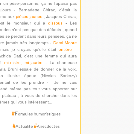
r un pèse-personne, ça ne l'apaise pas
ujours - Bernadette Chirac, c'était la
ame aux
pièces jaunes
; Jacques Chirac,
'est le monsieur qui a
dissous
- Les
ondes n'ont pas que des défauts ; quand
les se perdent dans leurs pensées, ça ne
re jamais très longtemps -
Demi Moore
mais je croyais qu'elle était
entière
-
chida Dati
, c'est une femme qui aura
té
mi-nistre, mi-jaurée
-
La chanteuse
rla Bruni essaie de donner de la voix.
on illustre époux (Nicolas Sarkozy)
ntait de les prendre -
Je ne vais
and même pas tout vous apporter sur
 plateau ; à vous de chercher dans les
èmes qui vous intéressent...
#
F
ormules humoristiques
#
#
Actualité
Anecdoctes