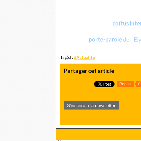
Un putsch organisé par le fils du p
Martinon à se retirer.
coïtus int
Voilà qui ressemble à un
porte-parole
de l 'El
Et dire que le
Tag(s) :
#Actualité
Partager cet article
Repost
0
S'inscrire à la newsletter