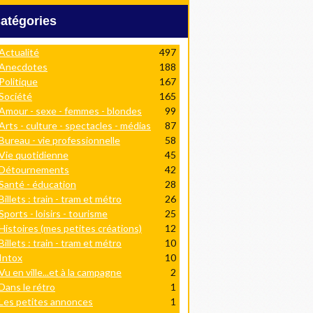
Catégories
Actualité
497
Anecdotes
188
Politique
167
Société
165
Amour - sexe - femmes - blondes
99
Arts - culture - spectacles - médias
87
Bureau - vie professionnelle
58
Vie quotidienne
45
Détournements
42
Santé - éducation
28
Billets : train - tram et métro
26
Sports - loisirs - tourisme
25
Histoires (mes petites créations)
12
Billets : train - tram et métro
10
Intox
10
Vu en ville...et à la campagne
2
Dans le rétro
1
Les petites annonces
1