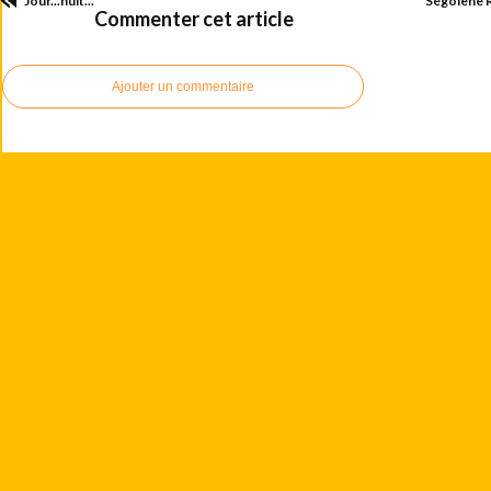
Jour...nuit...
Ségolène R
Commenter cet article
Ajouter un commentaire