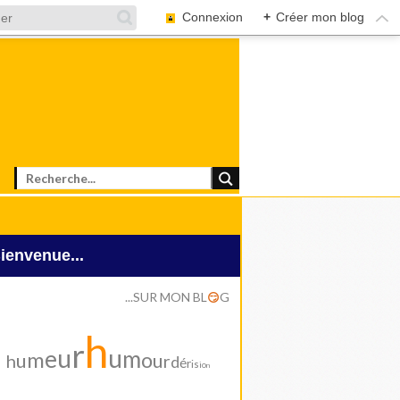
Connexion
+
Créer mon blog
Bienvenue...
...SUR MON BL
G
😏
h
r
u
u
e
m
m
o
u
u
h
r
d
é
r
i
s
i
o
n