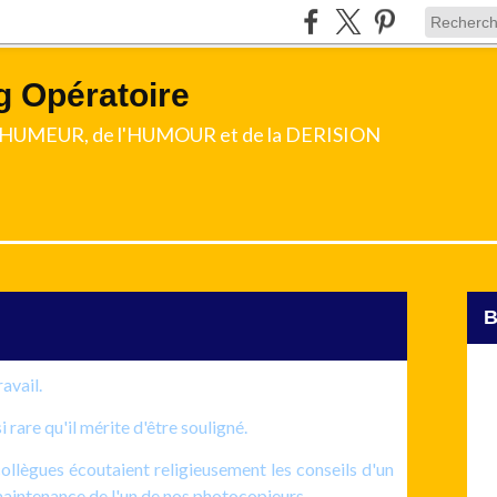
g Opératoire
l'HUMEUR, de l'HUMOUR et de la DERISION
ravail.
i rare qu'il mérite d'être souligné.
collègues écoutaient religieusement les conseils d'un
 maintenance de l'un de nos photocopieurs.