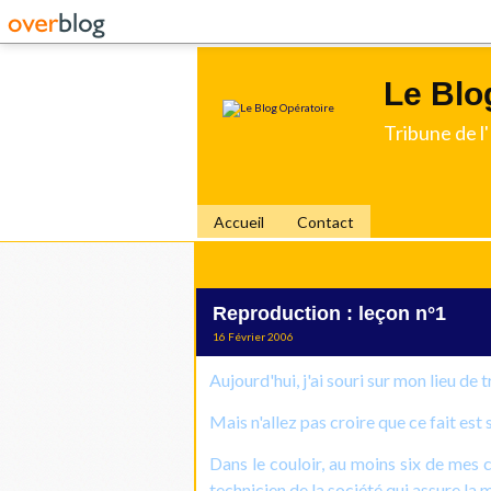
Le Blo
Tribune de 
Accueil
Contact
Reproduction : leçon n°1
16 Février 2006
Aujourd'hui, j'ai souri sur mon lieu de t
Mais n'allez pas croire que ce fait est s
Dans le couloir, au moins six de mes 
technicien de la société qui assure la