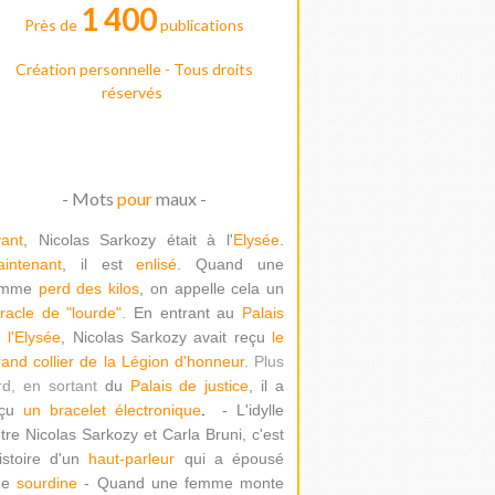
1 400
Près de
publications
Création personnelle - Tous droits
réservés
- Mots
pour
maux -
ant
, Nicolas Sarkozy était à l'
Elysée
.
intenant
, il est
enlisé
. Quand une
emme
perd des kilos
, on appelle cela un
racle de "lour
de".
En entrant au
Palais
 l'Elysée
, Nicolas Sarkozy avait reçu
le
and collier de la Légion d'honneur
. Plus
rd, en sortant
du
Palais de justice
, il a
çu
un bracelet électronique
.
- L'idylle
tre Nicolas Sarkozy et Carla Bruni, c'est
histoire d'un
haut-parleur
qui a épousé
ne
sourdine
- Quand une femme monte