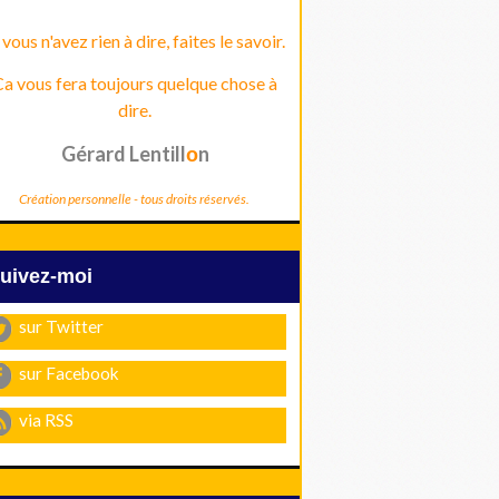
 vous n'avez rien à dire, faites le savoir.
a vous fera toujours quelque chose à
dire.
Gérard Lentill
n
o
Création personnelle - tous droits réservés.
Suivez-moi
sur Twitter
sur Facebook
via RSS