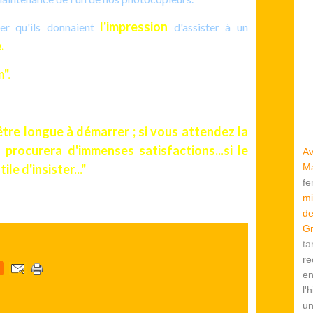
l'impression
uer qu'ils donnaient
d'assister à un
.
".
être longue à démarrer ; si vous attendez la
 procurera d'immenses satisfactions...si le
Av
le d'insister..."
Ma
f
mi
de
Gr
ta
re
en
l'
u