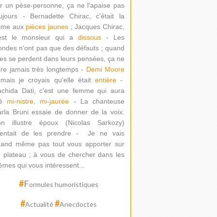
r un pèse-personne, ça ne l'apaise pas
ujours - Bernadette Chirac, c'était la
ame aux
pièces jaunes
; Jacques Chirac,
'est le monsieur qui a
dissous
- Les
ondes n'ont pas que des défauts ; quand
les se perdent dans leurs pensées, ça ne
re jamais très longtemps -
Demi Moore
mais je croyais qu'elle était
entière
-
chida Dati
, c'est une femme qui aura
té
mi-nistre, mi-jaurée
-
La chanteuse
rla Bruni essaie de donner de la voix.
on illustre époux (Nicolas Sarkozy)
ntait de les prendre -
Je ne vais
and même pas tout vous apporter sur
 plateau ; à vous de chercher dans les
èmes qui vous intéressent...
#
F
ormules humoristiques
#
#
Actualité
Anecdoctes