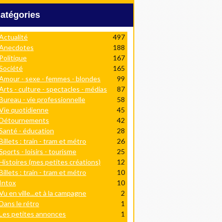
Catégories
Actualité
497
Anecdotes
188
Politique
167
Société
165
Amour - sexe - femmes - blondes
99
Arts - culture - spectacles - médias
87
Bureau - vie professionnelle
58
Vie quotidienne
45
Détournements
42
Santé - éducation
28
Billets : train - tram et métro
26
Sports - loisirs - tourisme
25
Histoires (mes petites créations)
12
Billets : train - tram et métro
10
Intox
10
Vu en ville...et à la campagne
2
Dans le rétro
1
Les petites annonces
1