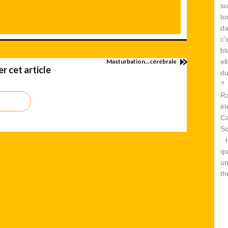
su
to
d
c
bl
Masturbation...cérébrale
el
 cet article
du
? 
Ra
é
Ca
S
te
qu
un
th