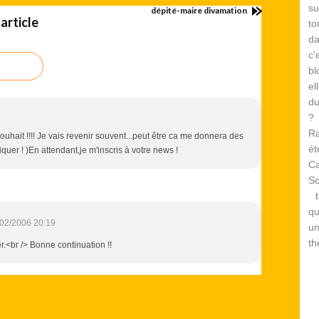
su
dépité-maire divamation
article
to
d
c
bl
el
du
? 
Ra
ouhait !!!! Je vais revenir souvent...peut être ca me donnera des
é
quer ! )En attendant,je m'inscris à votre news !
Ca
S
te
qu
02/2006 20:19
un
th
r.<br /> Bonne continuation !!