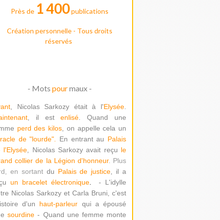
1 400
Près de
publications
Création personnelle - Tous droits
réservés
- Mots
pour
maux -
ant
, Nicolas Sarkozy était à l'
Elysée
.
intenant
, il est
enlisé
. Quand une
emme
perd des kilos
, on appelle cela un
racle de "lour
de".
En entrant au
Palais
 l'Elysée
, Nicolas Sarkozy avait reçu
le
and collier de la Légion d'honneur
. Plus
rd, en sortant
du
Palais de justice
, il a
çu
un bracelet électronique
.
- L'idylle
tre Nicolas Sarkozy et Carla Bruni, c'est
histoire d'un
haut-parleur
qui a épousé
ne
sourdine
- Quand une femme monte