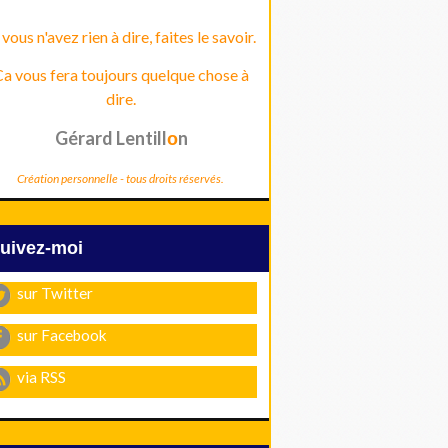
 vous n'avez rien à dire, faites le savoir.
a vous fera toujours quelque chose à
dire.
Gérard Lentill
n
o
Création personnelle - tous droits réservés.
Suivez-moi
sur Twitter
sur Facebook
via RSS