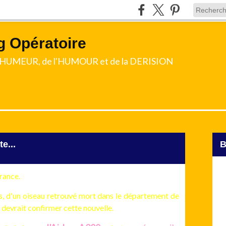
g Opératoire
l'HUMEUR, de l'HUMOUR et de la DERISION
e...
France.
nes, d'un oiseau retrouvé mort dans le département de
devrait confirmer cette nouvelle.