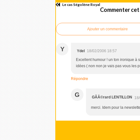
Le cas Ségolène Royal
Commenter cet 
Ajouter un commentaire
Y
Ydel
18/02/2006 18:57
Excellent humour ! un ton ironique à s
idées ( non non je vais pas vous les pi
Répondre
G
GÃÂ©rard LENTILLON
18/
merci. Idem pour la newslette