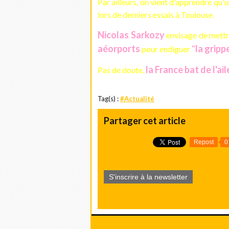
Par ailleurs, on vient d'apprendre qu'
lors de derniers essais à Toulouse.
Nicolas Sarkozy
envisage de mett
aéorports
"
la gripp
pour endiguer
la France bat de l'ail
Pas de doute,
Tag(s) :
#Actualité
Partager cet article
Repost
0
S'inscrire à la newsletter