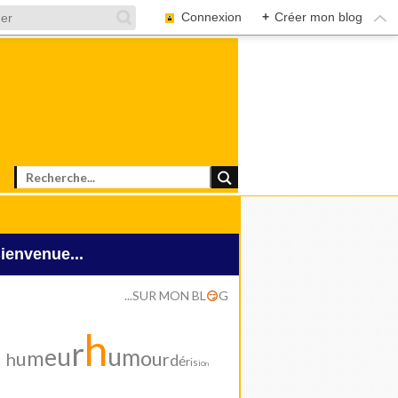
Connexion
+
Créer mon blog
Bienvenue...
...SUR MON BL
G
😏
h
r
u
u
e
m
m
o
u
u
h
r
d
é
r
i
s
i
o
n