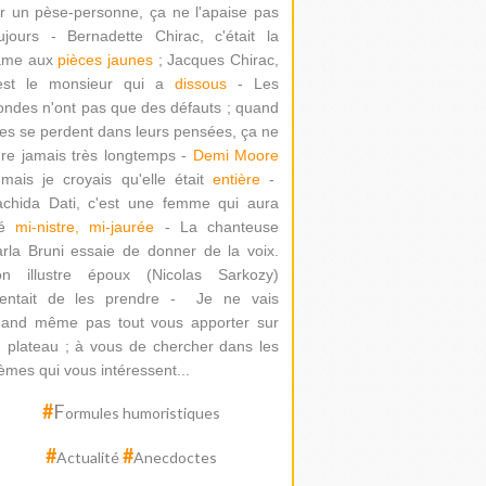
r un pèse-personne, ça ne l'apaise pas
ujours - Bernadette Chirac, c'était la
ame aux
pièces jaunes
; Jacques Chirac,
'est le monsieur qui a
dissous
- Les
ondes n'ont pas que des défauts ; quand
les se perdent dans leurs pensées, ça ne
re jamais très longtemps -
Demi Moore
mais je croyais qu'elle était
entière
-
chida Dati
, c'est une femme qui aura
té
mi-nistre, mi-jaurée
-
La chanteuse
rla Bruni essaie de donner de la voix.
on illustre époux (Nicolas Sarkozy)
ntait de les prendre -
Je ne vais
and même pas tout vous apporter sur
 plateau ; à vous de chercher dans les
èmes qui vous intéressent...
#
F
ormules humoristiques
#
#
Actualité
Anecdoctes