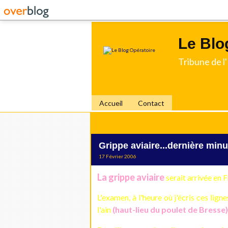
Le Blo
Tribune de 
Accueil
Contact
Grippe aviaire...dernière minut
17 Février 2006
La grippe aviaire
serait arrivée en 
L'examen, à l'heure où j'écris ces lig
l'ain
(haut-lieu du poulet de Bresse)