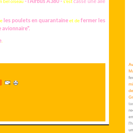
-
l'Airbus A380 -
cassé une aile
un bel oiseau
s'est
les poulets en quarantaine
fermer les
re
et de
e avionnaire".
e
.
Av
Ma
f
mi
de
Gr
ta
re
en
l'
u