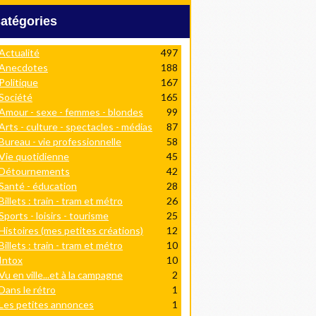
Catégories
Actualité
497
Anecdotes
188
Politique
167
Société
165
Amour - sexe - femmes - blondes
99
Arts - culture - spectacles - médias
87
Bureau - vie professionnelle
58
Vie quotidienne
45
Détournements
42
Santé - éducation
28
Billets : train - tram et métro
26
Sports - loisirs - tourisme
25
Histoires (mes petites créations)
12
Billets : train - tram et métro
10
Intox
10
Vu en ville...et à la campagne
2
Dans le rétro
1
Les petites annonces
1