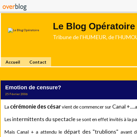
Le Blog Opératoire
Tribune de l'HUMEUR, de l'HUMOU
Accueil
Contact
Emotion de censure?
25 Février 2006
cérémonie des césar
Canal +....
La
vient de commencer sur
a
intermittents du spectacle
Les
se sont en effet invités à la pa
départ des "trublions"
Mais Canal + a attendu le
avant de