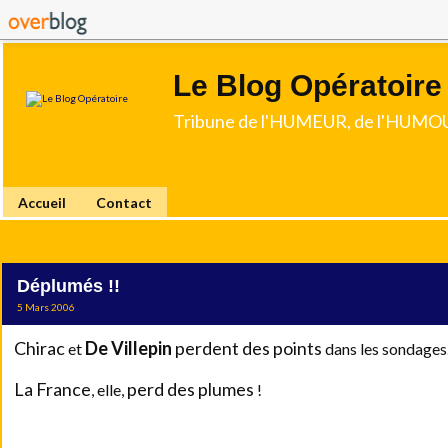
Le Blog Opératoire
Tribune de l'HUMEUR, de l'HUMOU
Accueil
Contact
Déplumés !!
5 Mars 2006
Chirac
De Villepin
perdent des points
et
dans les sondages
La France
perd des plumes
, elle,
!