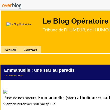
Le Blog Opératoire
Tribune de l'HUMEUR, de l'HUMOU
Accueil
Contact
Emmanuelle : une star au paradis
22 Octobre 2008
Emmanuelle,
catholique
cat
L'une de nos soeurs,
(
star
et
vient de refermer son parapluie.