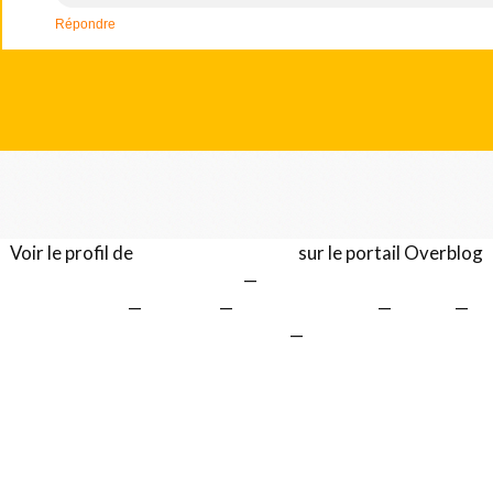
Répondre
Voir le profil de
Gérard LENTILLON
sur le portail Overblog
Top articles
Contact
Signaler un abus
C.G.U.
Cookies et données personnelles
Préférences cookies