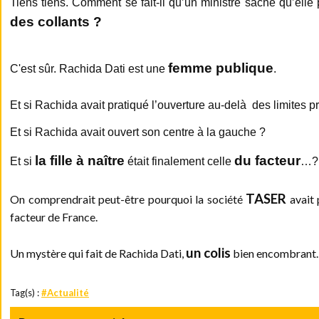
Tiens tiens. Comment se fait-il qu’un ministre sache qu’elle
des collants ?
femme publique
C'est sûr. Rachida Dati est une
.
Et si Rachida avait pratiqué l’ouverture au-delà
des limites p
Et si Rachida avait ouvert son centre à la gauche ?
la fille à naître
du facteur
Et si
était finalement celle
…?
TASER
On comprendrait peut-être pourquoi la société
avait
facteur de France.
un colis
Un mystère qui fait de Rachida Dati,
bien encombrant.
Tag(s) :
#Actualité