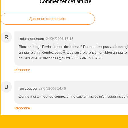
Commenter cet article
Ajouter un commentaire
R
referencement
24/04/2006 16:16
Bien ton blog ! Envie de plus de lecteur ? Pourquoi ne pas venir enregi
annuaire ? \r\r Rendez vous Ã tous sur : referencement blog annuaire bl
coutera que 10 secondes ;) SOYEZ LES PREMIERS !
Répondre
U
un coucou
23/04/2006 14:40
Donne moi ton jour de congé.. on ne sait jamais. Je m'en voudrais de t
Répondre