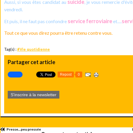
suicide
Aussi, si vous êtes candidat au
, je vous remercie d'évi
vendredi.
service ferroviaire
serv
Et puis, il ne faut pas confondre
et.....
Tout ce que vous direz pourra être retenu contre vous.
Tag(s) :
#Vie quotidienne
Partager cet article
Repost
0
S'inscrire à la newsletter
Presse...peu pressée