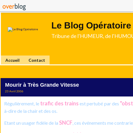
Le Blog Opératoire
Tribune de l'HUMEUR, de l'HUMOU
Accueil
Contact
Mourir à Très Grande Vitesse
23 Avril 2006
trafic des trains
"obst
Régulièrement, le
est pertubé par des
à-dire de la chair et des os.
SNCF
Etant un usager fidèle de la
, ces événements me contrarie