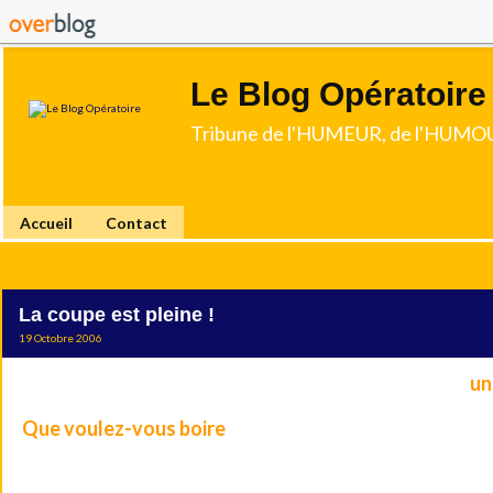
Le Blog Opératoire
Tribune de l'HUMEUR, de l'HUMOU
Accueil
Contact
La coupe est pleine !
19 Octobre 2006
un
Un jour, au restaurant, une charmante serveuse qui n'était pas
Que voulez-vous boire
-
?
Je la regardai droit dans les yeux, avec malice, et lui répondis :