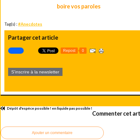
boire vos paroles
-
Je vais me contenter de
et ça me suffira a
Tag(s) :
#Anecdotes
Partager cet article
Repost
0
S'inscrire à la newsletter
Dépôt d'espèce possible ! en liquide pas possible !
Commenter cet art
Ajouter un commentaire