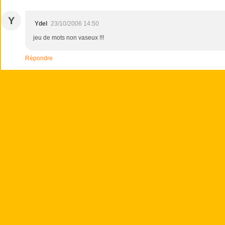
Y
Ydel
23/10/2006 14:50
jeu de mots non vaseux !!!
Répondre