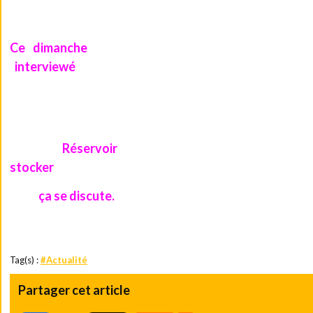
On aurait même dû l'attacher et le menotter.
Ce dimanche
, à son retour en France, le célèbre ani
interviewé
"
" par la police, 9 heures durant.
Pour une fois, c'est lui qui aura dû répondre aux questions.
Je conseillerais à Jean-Luc Delarue de rebaptiser le nom de sa s
Réservoir
En effet, "
Prod", ça fait un peu désordre quand
stocker
, sans dommage, l'alcool qu'on ingurgite.
ça se discute.
Mais..
Tag(s) :
#Actualité
Partager cet article