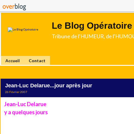
Le Blog Opératoire
Tribune de l'HUMEUR, de l'HUMOU
Accueil
Contact
Jean-Luc Delarue...jour après jour
26 Février 2007
Jean-Luc Delarue
avait semé le trouble dans un avion, sur le
y a quelques jours
.
En état d'ébriété, il aurait notamment eu un comportement 
l'encontre du personnel navigant.