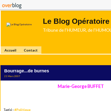
Le Blog Opératoire
Tribune de l'HUMEUR, de l'HUMOU
Accueil
Contact
Bourrage...de burnes
21 Mars 2007
Marie-George BUFFET
Savez-vous ce que dit le mari de
apr
-J'ai rempli le buffet.
Tag(s) :
#Politique