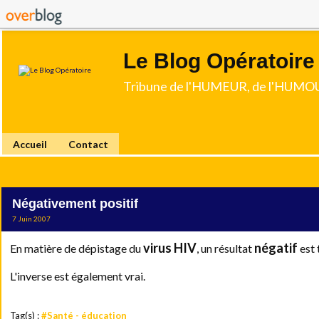
Le Blog Opératoire
Tribune de l'HUMEUR, de l'HUMOU
Accueil
Contact
Négativement positif
7 Juin 2007
virus HIV
négatif
En matière de dépistage du
, un résultat
est 
L'inverse est également vrai.
Tag(s) :
#Santé - éducation