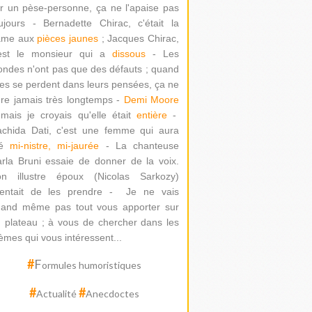
r un pèse-personne, ça ne l'apaise pas
ujours - Bernadette Chirac, c'était la
ame aux
pièces jaunes
; Jacques Chirac,
'est le monsieur qui a
dissous
- Les
ondes n'ont pas que des défauts ; quand
les se perdent dans leurs pensées, ça ne
re jamais très longtemps -
Demi Moore
mais je croyais qu'elle était
entière
-
chida Dati
, c'est une femme qui aura
té
mi-nistre, mi-jaurée
-
La chanteuse
rla Bruni essaie de donner de la voix.
on illustre époux (Nicolas Sarkozy)
ntait de les prendre -
Je ne vais
and même pas tout vous apporter sur
 plateau ; à vous de chercher dans les
èmes qui vous intéressent...
#
F
ormules humoristiques
#
#
Actualité
Anecdoctes