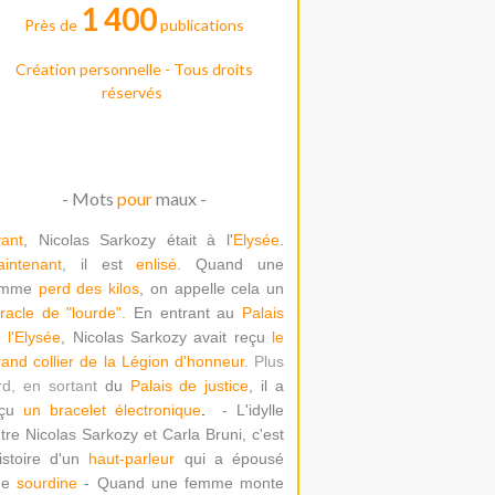
1 400
Près de
publications
Création personnelle - Tous droits
réservés
- Mots
pour
maux -
ant
, Nicolas Sarkozy était à l'
Elysée
.
intenant
, il est
enlisé
. Quand une
emme
perd des kilos
, on appelle cela un
racle de "lour
de".
En entrant au
Palais
 l'Elysée
, Nicolas Sarkozy avait reçu
le
and collier de la Légion d'honneur
. Plus
rd, en sortant
du
Palais de justice
, il a
çu
un bracelet électronique
.
- L'idylle
tre Nicolas Sarkozy et Carla Bruni, c'est
histoire d'un
haut-parleur
qui a épousé
ne
sourdine
- Quand une femme monte