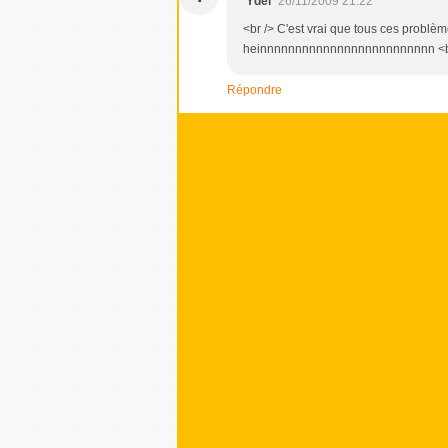
Ydel
26/11/2009 21:22
<br /> C'est vrai que tous ces problèm
heinnnnnnnnnnnnnnnnnnnnnnnnn <br /
Répondre