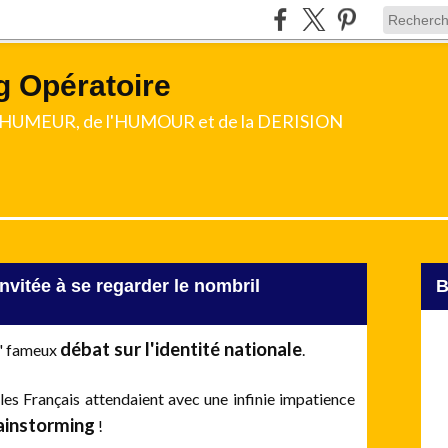
g Opératoire
l'HUMEUR, de l'HUMOUR et de la DERISION
invitée à se regarder le nombril
débat sur l'identité nationale
n" fameux
.
les Français attendaient avec une infinie impatience
ainstorming
!