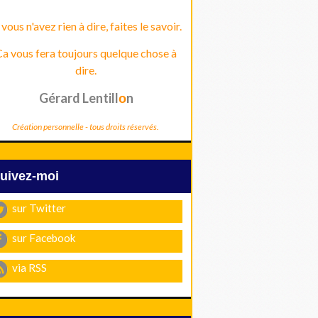
 vous n'avez rien à dire, faites le savoir.
a vous fera toujours quelque chose à
dire.
Gérard Lentill
n
o
Création personnelle - tous droits réservés.
Suivez-moi
sur Twitter
sur Facebook
via RSS