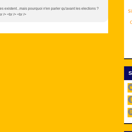
es existent...mais pourquoi n'en parler qu'avant les elections ?
Si
> <br /> <br />
C