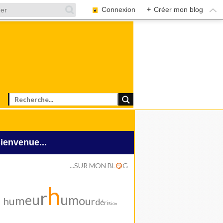
Connexion
+
Créer mon blog
Bienvenue...
...SUR MON BL
G
😏
h
r
u
u
e
m
m
o
u
u
h
r
d
é
r
i
s
i
o
n