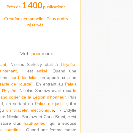
1 400
Près de
publications
Création personnelle - Tous droits
réservés
- Mots
pour
maux -
ant
, Nicolas Sarkozy était à l'
Elysée
.
intenant
, il est
enlisé
. Quand une
emme
perd des kilos
, on appelle cela un
racle de "lour
de".
En entrant au
Palais
 l'Elysée
, Nicolas Sarkozy avait reçu
le
and collier de la Légion d'honneur
. Plus
rd, en sortant
du
Palais de justice
, il a
çu
un bracelet électronique
.
- L'idylle
tre Nicolas Sarkozy et Carla Bruni, c'est
histoire d'un
haut-parleur
qui a épousé
ne
sourdine
- Quand une femme monte