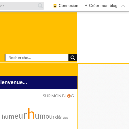
Connexion
+
Créer mon blog
Bienvenue...
...SUR MON BL
G
😏
h
r
u
u
e
m
m
o
u
u
h
r
d
é
r
i
s
i
o
n