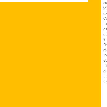
su
to
d
c
bl
el
du
? 
Ra
é
Ca
S
te
qu
un
th