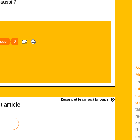
 aussi ?
post
0
Av
Ma
f
mi
de
L'esprit et le corps à la loupe
Gr
 article
ta
re
en
l'
u