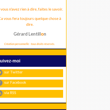
 vous n'avez rien à dire, faites le savoir.
a vous fera toujours quelque chose à
dire.
Gérard Lentill
n
o
Création personnelle - tous droits réservés.
Suivez-moi
sur Twitter
sur Facebook
via RSS