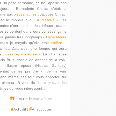
r un pèse-personne, ça ne l'apaise pas
ujours - Bernadette Chirac, c'était la
ame aux
pièces jaunes
; Jacques Chirac,
'est le monsieur qui a
dissous
- Les
ondes n'ont pas que des défauts ; quand
les se perdent dans leurs pensées, ça ne
re jamais très longtemps -
Demi Moore
mais je croyais qu'elle était
entière
-
chida Dati
, c'est une femme qui aura
té
mi-nistre, mi-jaurée
-
La chanteuse
rla Bruni essaie de donner de la voix.
on illustre époux (Nicolas Sarkozy)
ntait de les prendre -
Je ne vais
and même pas tout vous apporter sur
 plateau ; à vous de chercher dans les
èmes qui vous intéressent...
#
F
ormules humoristiques
#
#
Actualité
Anecdoctes