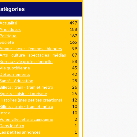
Catégories
Actualité
497
Anecdotes
188
Politique
167
Société
165
Amour - sexe - femmes - blondes
99
Arts - culture - spectacles - médias
87
Bureau - vie professionnelle
58
Vie quotidienne
45
Détournements
42
Santé - éducation
28
Billets : train - tram et métro
26
Sports - loisirs - tourisme
25
Histoires (mes petites créations)
12
Billets : train - tram et métro
10
Intox
10
Vu en ville...et à la campagne
2
Dans le rétro
1
Les petites annonces
1