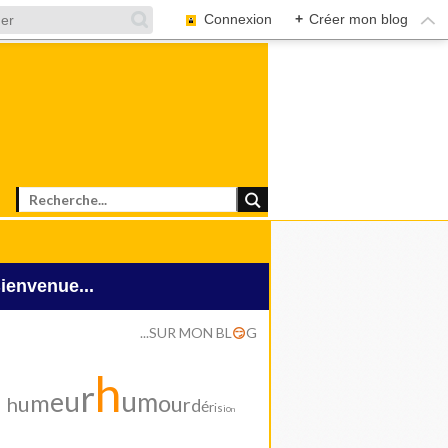
Connexion
+
Créer mon blog
Bienvenue...
...SUR MON BL
G
😏
h
r
u
u
e
m
m
o
u
u
h
r
d
é
r
i
s
i
o
n