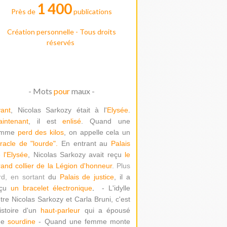
1 400
Près de
publications
Création personnelle - Tous droits
réservés
- Mots
pour
maux -
ant
, Nicolas Sarkozy était à l'
Elysée
.
intenant
, il est
enlisé
. Quand une
emme
perd des kilos
, on appelle cela un
racle de "lour
de".
En entrant au
Palais
 l'Elysée
, Nicolas Sarkozy avait reçu
le
and collier de la Légion d'honneur
. Plus
rd, en sortant
du
Palais de justice
, il a
çu
un bracelet électronique
.
- L'idylle
tre Nicolas Sarkozy et Carla Bruni, c'est
histoire d'un
haut-parleur
qui a épousé
ne
sourdine
- Quand une femme monte