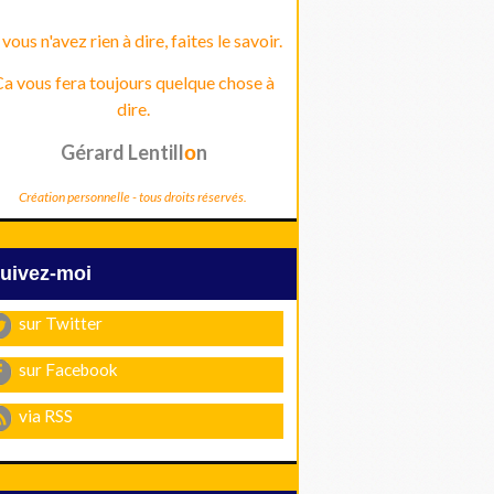
 vous n'avez rien à dire, faites le savoir.
a vous fera toujours quelque chose à
dire.
Gérard Lentill
n
o
Création personnelle - tous droits réservés.
Suivez-moi
sur Twitter
sur Facebook
via RSS