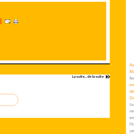
Av
Ma
La suite...de la suite
f
mi
de
Gr
ta
re
en
l'
u