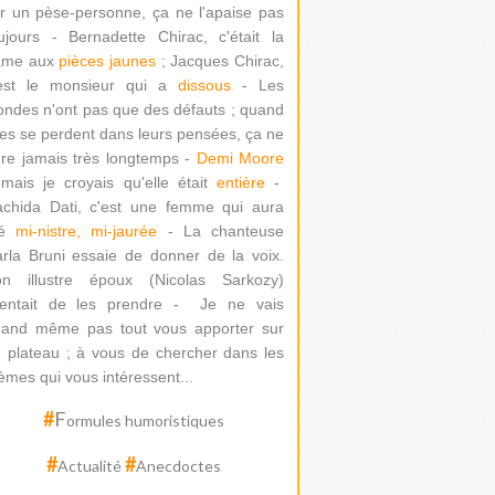
r un pèse-personne, ça ne l'apaise pas
ujours - Bernadette Chirac, c'était la
ame aux
pièces jaunes
; Jacques Chirac,
'est le monsieur qui a
dissous
- Les
ondes n'ont pas que des défauts ; quand
les se perdent dans leurs pensées, ça ne
re jamais très longtemps -
Demi Moore
mais je croyais qu'elle était
entière
-
chida Dati
, c'est une femme qui aura
té
mi-nistre, mi-jaurée
-
La chanteuse
rla Bruni essaie de donner de la voix.
on illustre époux (Nicolas Sarkozy)
ntait de les prendre -
Je ne vais
and même pas tout vous apporter sur
 plateau ; à vous de chercher dans les
èmes qui vous intéressent...
#
F
ormules humoristiques
#
#
Actualité
Anecdoctes