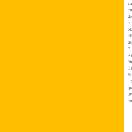
su
to
d
c
bl
el
du
? 
Ra
é
Ca
S
te
qu
un
th