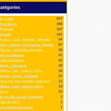
Catégories
Actualité
497
Anecdotes
188
Politique
167
Société
165
Amour - sexe - femmes - blondes
99
Arts - culture - spectacles - médias
87
Bureau - vie professionnelle
58
Vie quotidienne
45
Détournements
42
Santé - éducation
28
Billets : train - tram et métro
26
Sports - loisirs - tourisme
25
Histoires (mes petites créations)
12
Billets : train - tram et métro
10
Intox
10
Vu en ville...et à la campagne
2
Dans le rétro
1
Les petites annonces
1