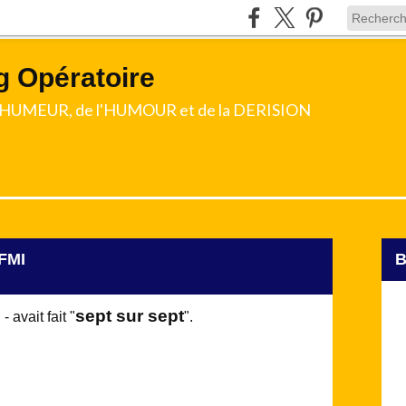
g Opératoire
l'HUMEUR, de l'HUMOUR et de la DERISION
 FMI
sept sur sept
r
- a
vait fait "
".