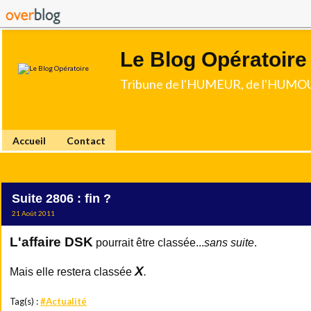
Le Blog Opératoire
Tribune de l'HUMEUR, de l'HUMOU
Accueil
Contact
Suite 2806 : fin ?
21 Août 2011
L'affaire
DSK
pourrait être classée...
sans suite
.
X
Mais elle restera classée
.
Tag(s) :
#Actualité