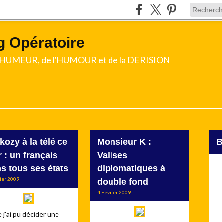
g Opératoire
l'HUMEUR, de l'HUMOUR et de la DERISION
kozy à la télé ce
Monsieur K :
r : un français
Valises
s tous ses états
diplomatiques à
rier 2009
double fond
4 Février 2009
ue j'ai pu décider une