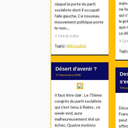
aujou
claqué la porte du parti
ne fa
socialiste dont il occupait
qui s
l'aile gauche. Ce nouveau
la gr
mouvement politique porte
que 
le nom...
ça dér
Lire la suite
Lir
Tag(s) :
#Actualité
Tag(s
Désert d'avenir ?
Des
17 Novembre 2008
s'e
9 Nov
Il faut être clair . Le 75ème
congrès du parti socialiste
qui s'est tenu à Reims , ce
Désor
week-end, aura
Franc
malheureusement été un
peut 
échec. Quatre motions
effet