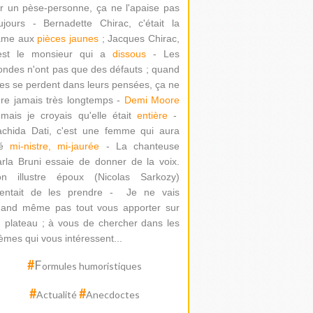
r un pèse-personne, ça ne l'apaise pas
ujours - Bernadette Chirac, c'était la
ame aux
pièces jaunes
; Jacques Chirac,
'est le monsieur qui a
dissous
- Les
ondes n'ont pas que des défauts ; quand
les se perdent dans leurs pensées, ça ne
re jamais très longtemps -
Demi Moore
mais je croyais qu'elle était
entière
-
chida Dati
, c'est une femme qui aura
té
mi-nistre, mi-jaurée
-
La chanteuse
rla Bruni essaie de donner de la voix.
on illustre époux (Nicolas Sarkozy)
ntait de les prendre -
Je ne vais
and même pas tout vous apporter sur
 plateau ; à vous de chercher dans les
èmes qui vous intéressent...
#
F
ormules humoristiques
#
#
Actualité
Anecdoctes