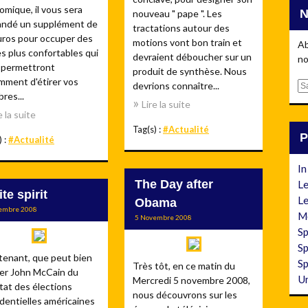
mique, il vous sera
nouveau " pape ". Les
ndé un supplément de
tractations autour des
uros pour occuper des
motions vont bon train et
Ab
s plus confortables qui
devraient déboucher sur un
no
 permettront
produit de synthèse. Nous
mment d'étirer vos
devrions connaître...
E
res...
m
Lire la suite
e la suite
a
Tag(s) :
#Actualité
i
) :
#Actualité
l
In
The Day after
Le
te spirit
Le
Obama
embre 2008
M
5 Novembre 2008
Sp
Sp
tenant, que peut bien
Sp
Très tôt, en ce matin du
er John McCain du
Un
Mercredi 5 novembre 2008,
tat des élections
nous découvrons sur les
dentielles américaines