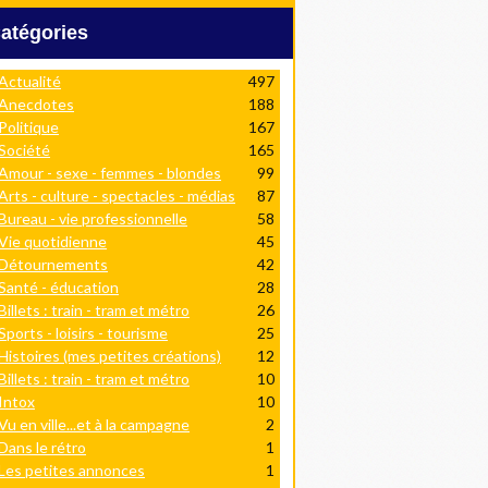
Catégories
Actualité
497
Anecdotes
188
Politique
167
Société
165
Amour - sexe - femmes - blondes
99
Arts - culture - spectacles - médias
87
Bureau - vie professionnelle
58
Vie quotidienne
45
Détournements
42
Santé - éducation
28
Billets : train - tram et métro
26
Sports - loisirs - tourisme
25
Histoires (mes petites créations)
12
Billets : train - tram et métro
10
Intox
10
Vu en ville...et à la campagne
2
Dans le rétro
1
Les petites annonces
1