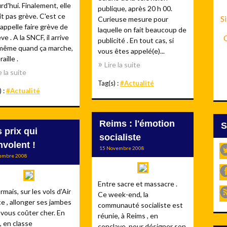
rd'hui. Finalement, elle
publique, après 20 h 00.
it pas grève. C'est ce
Si
Curieuse mesure pour
'appelle faire grève de
laquelle on fait beaucoup de
ève . A la SNCF, il arrive
C
publicité . En tout cas, si
même quand ça marche,
vous êtes appelé(e)...
aille .
Lire la suite
e la suite
Tag(s) :
#Actualité
) :
#Actualité
Reims : l'émotion
 prix qui
socialiste
nvolent !
15 Novembre 2008
embre 2008
Entre sacre et massacre .
mais, sur les vols d'Air
Ce week-end, la
e , allonger ses jambes
communauté socialiste est
vous coûter cher. En
réunie, à Reims , en
, en classe
conclave, pour désigner son