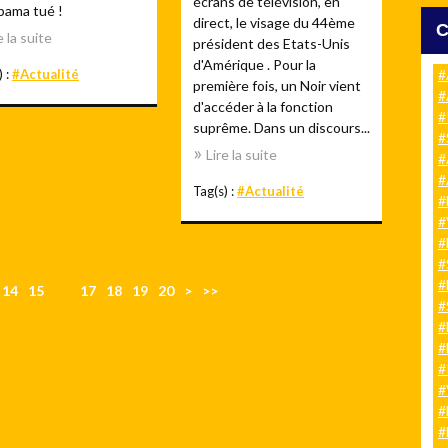
écrans de télévision, en
bama tué !
direct, le visage du 44ème
e la suite
président des Etats-Unis
d'Amérique . Pour la
) :
#Actualité
#
première fois, un Noir vient
#
d'accéder à la fonction
#
suprême. Dans un discours...
#
Lire la suite
#
#
Tag(s) :
#Actualité
#
#
#
#
#
3
14
15
16
17
18
19
20
>
>>
#
0
#
#
#
#
#
#