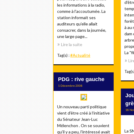
d'êtr
les informations à la radio,
temp
comme à l'accoutumée. La
inten
station informait ses
forêt
auditeurs qu'elle allait
à au
consacrer, dans la journée,
dam d
une large page...
arbre
Lire la suite
propr
La "fi
Tag(s) :
#Actualité
Lir
Tag(s
PDG : rive gauche
1 Décembre 2008
Jou
grè
Un nouveau parti politique
18 No
vient d'être créé à l'initiative
du Sénateur Jean-Luc
Mélenchon . On se souvient
La SN
qu'il y a peu, l'intéressé avait