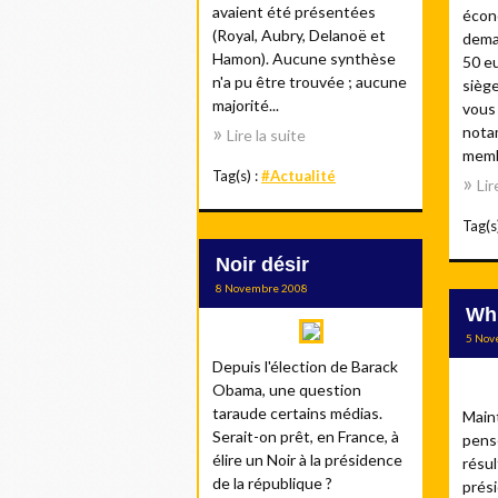
avaient été présentées
écono
(Royal, Aubry, Delanoë et
dema
Hamon). Aucune synthèse
50 e
n'a pu être trouvée ; aucune
siège
majorité...
vous
nota
Lire la suite
memb
Tag(s) :
#Actualité
Lir
Tag(s
Noir désir
8 Novembre 2008
Whi
5 Nov
Depuis l'élection de Barack
Obama, une question
taraude certains médias.
Main
Serait-on prêt, en France, à
pens
élire un Noir à la présidence
résul
de la république ?
prési