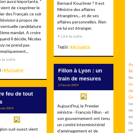
ion aussi importante. "
Bernard Kouchner ? Il est
 vient de s'exprimer le
Ministre des affaires
er des Français ce soir
étrangères... et de ses
télévision à propos de
affaires personnelles. Rien
éventuelle candidature
ne lui est étranger.
 2ème mandat. A croire
Lire la suite
uand il décide, Nicolas
ozy ne prend pas
Tag(s) :
#Actualité
ématiquement...
e la suite
Av
) :
#Actualité
Fillon à Lyon : un
Ma
f
train de mesures
mi
2 Février 2009
de
re feu de tout
Gr
s
ta
Aujourd'hui, le Premier
nvier 2009
re
ministre - François Fillon - et
en
son gouvernement ont tenu
l'
un comité interministériel
gion sud-ouest vient
u
d'aménagement et de