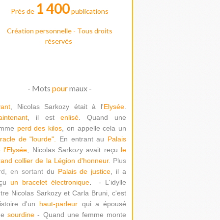
1 400
Près de
publications
Création personnelle - Tous droits
réservés
- Mots
pour
maux -
ant
, Nicolas Sarkozy était à l'
Elysée
.
intenant
, il est
enlisé
. Quand une
emme
perd des kilos
, on appelle cela un
racle de "lour
de".
En entrant au
Palais
 l'Elysée
, Nicolas Sarkozy avait reçu
le
and collier de la Légion d'honneur
. Plus
rd, en sortant
du
Palais de justice
, il a
çu
un bracelet électronique
.
- L'idylle
tre Nicolas Sarkozy et Carla Bruni, c'est
histoire d'un
haut-parleur
qui a épousé
ne
sourdine
- Quand une femme monte