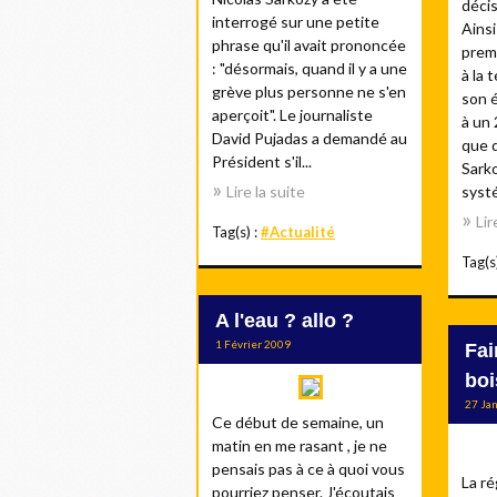
décis
interrogé sur une petite
Ainsi
phrase qu'il avait prononcée
premi
: "désormais, quand il y a une
à la 
grève plus personne ne s'en
son 
aperçoit". Le journaliste
à un
David Pujadas a demandé au
que q
Président s'il...
Sark
Lire la suite
syst
Lir
Tag(s) :
#Actualité
Tag(s
A l'eau ? allo ?
1 Février 2009
Fai
boi
27 Ja
Ce début de semaine, un
matin en me rasant , je ne
pensais pas à ce à quoi vous
La ré
pourriez penser. J'écoutais