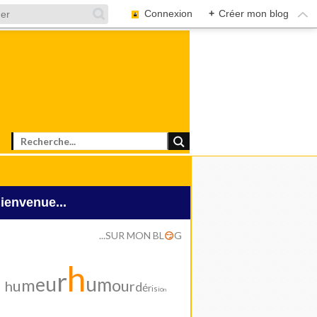
Connexion
+
Créer mon blog
Bienvenue...
...SUR MON BL
G
😏
h
r
u
u
e
m
m
o
u
u
h
r
d
é
r
i
s
i
o
n