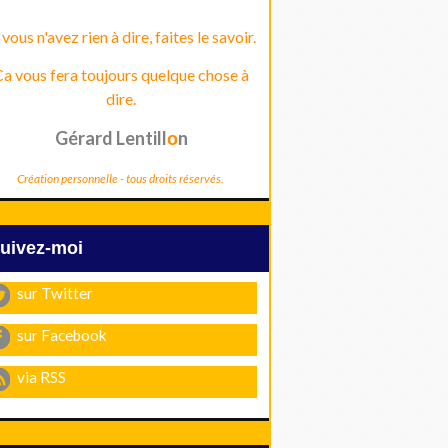
 vous n'avez rien à dire, faites le savoir.
a vous fera toujours quelque chose à
dire.
Gérard Lentill
n
o
Création personnelle - tous droits réservés.
Suivez-moi
sur Twitter
sur Facebook
via RSS