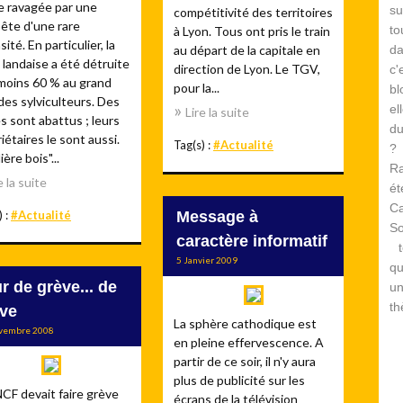
e ravagée par une
su
compétitivité des territoires
ête d'une rare
to
à Lyon. Tous ont pris le train
sité. En particulier, la
au départ de la capitale en
d
 landaise a été détruite
direction de Lyon. Le TGV,
c
 moins 60 % au grand
pour la...
bl
es sylviculteurs. Des
el
Lire la suite
s sont abattus ; leurs
du
iétaires le sont aussi.
Tag(s) :
#Actualité
? 
lière bois"...
Ra
e la suite
é
Ca
) :
#Actualité
Message à
S
caractère informatif
te
5 Janvier 2009
qu
r de grève... de
un
th
ve
La sphère cathodique est
vembre 2008
en pleine effervescence. A
partir de ce soir, il n'y aura
plus de publicité sur les
CF devait faire grève
écrans de la télévision