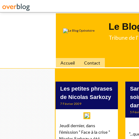
Le Blo
Tribune de 
Accueil
Contact
Les petites phrases
Sar
de Nicolas Sarkozy
soi
7 Février 2009
dan
5 Fév
Jeudi dernier, dans
l'émission " Face à la crise "
"...q
Nicolas Sarkozy a été