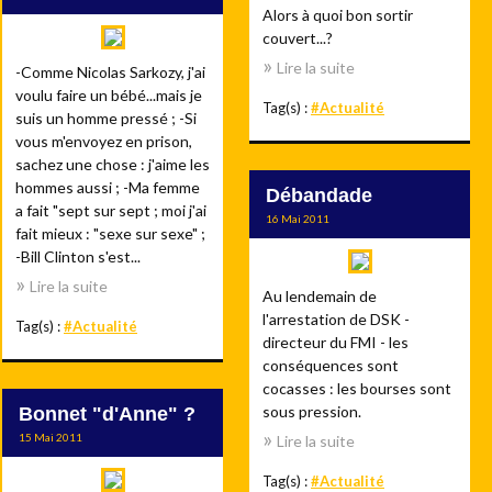
Alors à quoi bon sortir
couvert...?
Lire la suite
-Comme Nicolas Sarkozy, j'ai
voulu faire un bébé...mais je
Tag(s) :
#Actualité
suis un homme pressé ; -Si
vous m'envoyez en prison,
sachez une chose : j'aime les
hommes aussi ; -Ma femme
Débandade
a fait "sept sur sept ; moi j'ai
16 Mai 2011
fait mieux : "sexe sur sexe" ;
-Bill Clinton s'est...
Lire la suite
Au lendemain de
l'arrestation de DSK -
Tag(s) :
#Actualité
directeur du FMI - les
conséquences sont
cocasses : les bourses sont
sous pression.
Bonnet "d'Anne" ?
15 Mai 2011
Lire la suite
Tag(s) :
#Actualité