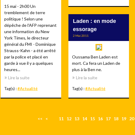
15 mai - 2h00 Un
tremblement de terre
politique ! Selon une
Laden : en mode
dépêche de l'AFP reprenant
essorage
une information du New
2 Mai 2011
York Times, le directeur
général du FMI - Dominique
Strauss-Kahn - a été arrêté
par la police et placé en
Oussama Ben Laden est
garde à vue il y a quelques
mort. Ca fera un Laden de
heures...
plus à la Ben ne.
Lire la suite
Lire la suite
Tag(s) :
#Actualité
Tag(s) :
#Actualité
<<
<
10
11
12
13
14
15
16
17
18
19
20