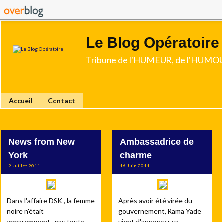
Le Blog Opératoire
Tribune de l'HUMEUR, de l'HUMOU
Accueil
Contact
News from New
Ambassadrice de
York
charme
2 Juillet 2011
16 Juin 2011
Dans l'affaire DSK , la femme
Après avoir été virée du
noire n'était
gouvernement, Rama Yade
apparemment...pas toute
vient d'annoncer sa