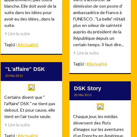
blanche. Elle doit avoir de la
démission de son poste d'
suite dans les idées pour
ambassadrice de France à
avoir eu des idées...dans la
l'UNESCO . "La belle" n'était
suite.
plus en odeur de sainteté
auprès du président de la
Lire la suite
République depuis un
certain temps. Il faut dire...
Tag(s) :
#Actualité
Lire la suite
Tag(s) :
#Actualité
"L'affaire" DSK
25 Mai 2011
DSK Story
20 Mai 2011
Certains disent que "
l'affaire" DSK " ne tient pas
debout. Et pour cause, elle
tient en l'air toute seule.
Chaque jour, les médias
déversent des flots
Lire la suite
d'images sur les aventures
d'un Frenchy en Amérique.
Tag(s) :
#Actualité