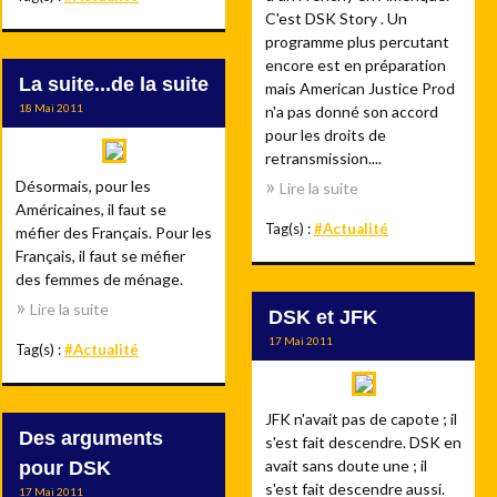
C'est DSK Story . Un
programme plus percutant
encore est en préparation
La suite...de la suite
mais American Justice Prod
18 Mai 2011
n'a pas donné son accord
pour les droits de
retransmission....
Désormais, pour les
Lire la suite
Américaines, il faut se
Tag(s) :
#Actualité
méfier des Français. Pour les
Français, il faut se méfier
des femmes de ménage.
Lire la suite
DSK et JFK
17 Mai 2011
Tag(s) :
#Actualité
JFK n'avait pas de capote ; il
Des arguments
s'est fait descendre. DSK en
avait sans doute une ; il
pour DSK
s'est fait descendre aussi.
17 Mai 2011