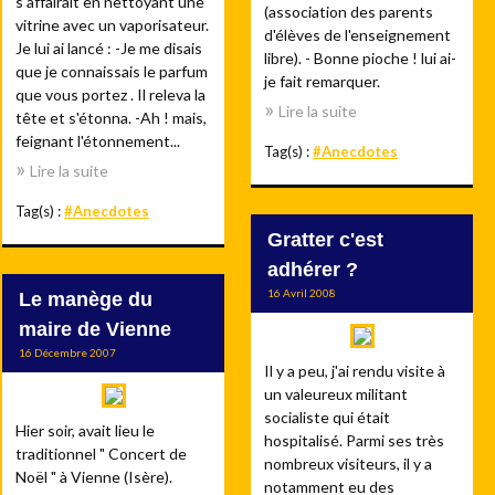
s'affairait en nettoyant une
(association des parents
vitrine avec un vaporisateur.
d'élèves de l'enseignement
Je lui ai lancé : -Je me disais
libre). - Bonne pioche ! lui ai-
que je connaissais le parfum
je fait remarquer.
que vous portez . Il releva la
Lire la suite
tête et s'étonna. -Ah ! mais,
feignant l'étonnement...
Tag(s) :
#Anecdotes
Lire la suite
Tag(s) :
#Anecdotes
Gratter c'est
adhérer ?
16 Avril 2008
Le manège du
maire de Vienne
16 Décembre 2007
Il y a peu, j'ai rendu visite à
un valeureux militant
socialiste qui était
Hier soir, avait lieu le
hospitalisé. Parmi ses très
traditionnel " Concert de
nombreux visiteurs, il y a
Noël " à Vienne (Isère).
notamment eu des