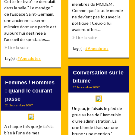
Cette festivité se deroulait
membres du MODEM .
dans la salle " Le manège "
Comme quoi tout le monde
de l'Espace Saint-Germain,
ne devient pas fou avec la
une ancienne caserne
politique ! Ceux-ci lui
militaire dont une partie est
avaient offert...
aujourd'hui destinée à
Lire la suite
l'accueil de spectacles....
Lire la suite
Tag(s) :
#Anecdotes
Tag(s) :
#Anecdotes
Conversation sur le
bitume
Femmes / Hommes
21 Novembre 2007
: quand le courant
passe
21 Septembre 2007
Un jour, je faisais le pied de
grue au bas de l' immeuble
d'une administration. Là,
A chaque fois que je fais la
une blonde tirait sur une
bise à l'une de mes
brune ; une mention "