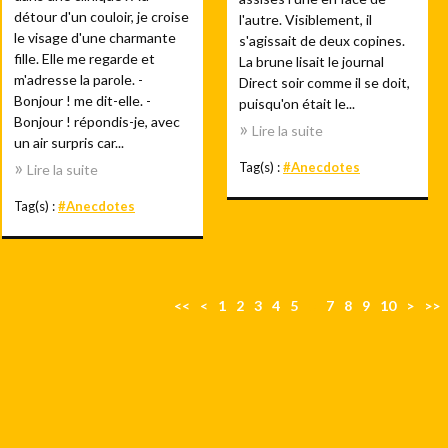
détour d'un couloir, je croise
l'autre. Visiblement, il
le visage d'une charmante
s'agissait de deux copines.
fille. Elle me regarde et
La brune lisait le journal
m'adresse la parole. -
Direct soir comme il se doit,
Bonjour ! me dit-elle. -
puisqu'on était le...
Bonjour ! répondis-je, avec
Lire la suite
un air surpris car...
Tag(s) :
#Anecdotes
Lire la suite
Tag(s) :
#Anecdotes
<<
<
1
2
3
4
5
6
7
8
9
10
>
>>