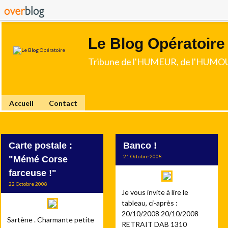
Le Blog Opératoire
Tribune de l'HUMEUR, de l'HUMOU
Accueil
Contact
Carte postale :
Banco !
21 Octobre 2008
"Mémé Corse
farceuse !"
22 Octobre 2008
Je vous invite à lire le
tableau, ci-après :
20/10/2008 20/10/2008
Sartène . Charmante petite
RETRAIT DAB 1310