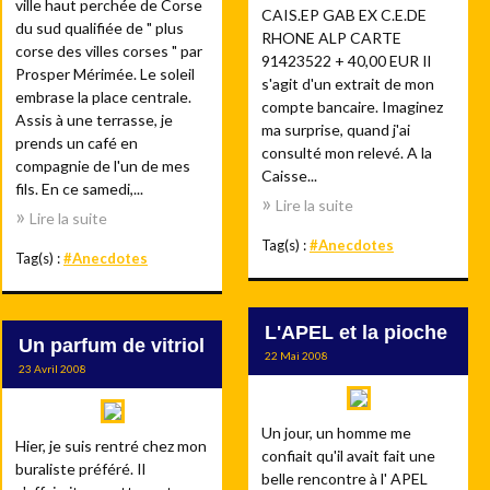
ville haut perchée de Corse
CAIS.EP GAB EX C.E.DE
du sud qualifiée de " plus
RHONE ALP CARTE
corse des villes corses " par
91423522 + 40,00 EUR Il
Prosper Mérimée. Le soleil
s'agit d'un extrait de mon
embrase la place centrale.
compte bancaire. Imaginez
Assis à une terrasse, je
ma surprise, quand j'ai
prends un café en
consulté mon relevé. A la
compagnie de l'un de mes
Caisse...
fils. En ce samedi,...
Lire la suite
Lire la suite
Tag(s) :
#Anecdotes
Tag(s) :
#Anecdotes
L'APEL et la pioche
Un parfum de vitriol
22 Mai 2008
23 Avril 2008
Un jour, un homme me
Hier, je suis rentré chez mon
confiait qu'il avait fait une
buraliste préféré. Il
belle rencontre à l' APEL