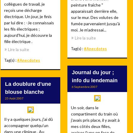
collègues de travail, je
peinture fraîche "
reçois une décharge
apparaissait derrière elle,
électrique. Un jour, je finis
sur le mur. Des volutes de
par lui dire : -Je connaissais
fumée parvenaient jusqu'à
les fils électriques ;
moi. Je m'adressai...
aujourd'hui, je découvre la
Lire la suite
fille électrique .
Tag(s) :
#Anecdotes
Lire la suite
Tag(s) :
#Anecdotes
Journal du jour ;
info du lendemain
La doublure d'une
6 Septembre 2007
blouse blanche
25 Août 2007
Un soir, dans le
compartiment du train où
Il y a quelques jours, j'ai dû
j'avais pris place, il y avait à
accompagner quelqu'un
mes côtés deux filles,
dans une clinique . Au
assises l'une en face de