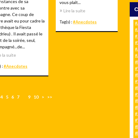
onstances de sa
vous plaît...
ontre avec sa
Lire la suite
agne. Ce coup de
e avait eu pour cadre la
Tag(s) :
#Anecdotes
#
thèque la Fiesta
#
rieu) . Il avait passé le
#
 de la soirée, seul,
#
pagné...de...
#
e la suite
#
#
) :
#Anecdotes
#
#
#
#
#
4
5
6
7
8
9
10
>
>>
#
#
#
#
#
#