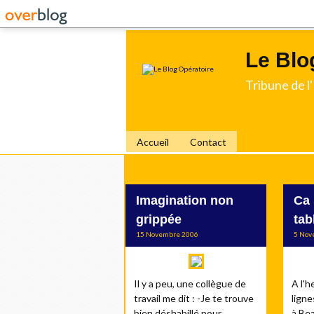
Le Blo
Tribune de 
Accueil
Contact
Imagination non
Ca 
grippée
tab
15 Novembre 2006
5 Nov
Il y a peu, une collègue de
A l'h
travail me dit : -Je te trouve
ligne
bien déshabillé pour
à Bea