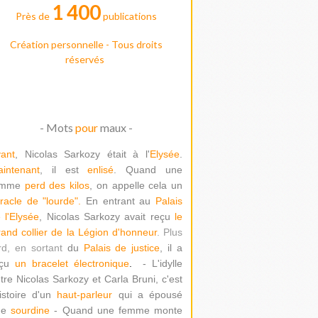
1 400
Près de
publications
Création personnelle - Tous droits
réservés
- Mots
pour
maux -
ant
, Nicolas Sarkozy était à l'
Elysée
.
intenant
, il est
enlisé
. Quand une
emme
perd des kilos
, on appelle cela un
racle de "lour
de".
En entrant au
Palais
 l'Elysée
, Nicolas Sarkozy avait reçu
le
and collier de la Légion d'honneur
. Plus
rd, en sortant
du
Palais de justice
, il a
çu
un bracelet électronique
.
- L'idylle
tre Nicolas Sarkozy et Carla Bruni, c'est
histoire d'un
haut-parleur
qui a épousé
ne
sourdine
- Quand une femme monte