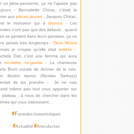
r un pèse-personne, ça ne l'apaise pas
ujours - Bernadette Chirac, c'était la
ame aux
pièces jaunes
; Jacques Chirac,
'est le monsieur qui a
dissous
- Les
ondes n'ont pas que des défauts ; quand
les se perdent dans leurs pensées, ça ne
re jamais très longtemps -
Demi Moore
mais je croyais qu'elle était
entière
-
chida Dati
, c'est une femme qui aura
té
mi-nistre, mi-jaurée
-
La chanteuse
rla Bruni essaie de donner de la voix.
on illustre époux (Nicolas Sarkozy)
ntait de les prendre -
Je ne vais
and même pas tout vous apporter sur
 plateau ; à vous de chercher dans les
èmes qui vous intéressent...
#
F
ormules humoristiques
#
#
Actualité
Anecdoctes