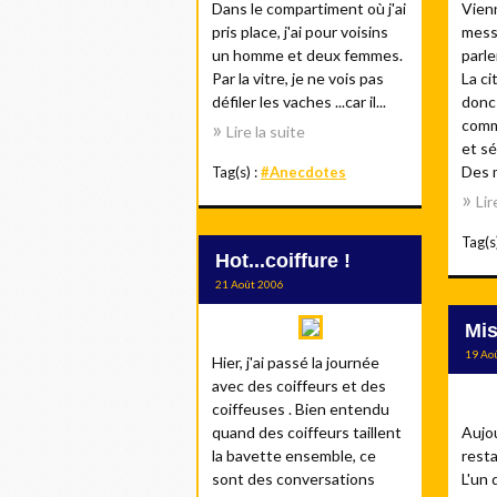
Dans le compartiment où j'ai
Vienn
pris place, j'ai pour voisins
mess
un homme et deux femmes.
parle
Par la vitre, je ne vois pas
La ci
défiler les vaches ...car il...
donc
comm
Lire la suite
et sé
Des 
Tag(s) :
#Anecdotes
Lir
Tag(s
Hot...coiffure !
21 Août 2006
Mis
19 Ao
Hier, j'ai passé la journée
avec des coiffeurs et des
coiffeuses . Bien entendu
quand des coiffeurs taillent
Aujou
la bavette ensemble, ce
resta
sont des conversations
L'un 