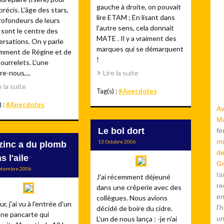
gauche à droite, on pouvait
précis. L'âge des stars,
lire ETAM ; En lisant dans
rofondeurs de leurs
l'autre sens, cela donnait
 sont le centre des
MATE . Il y a vraiment des
rsations. On y parle
marques qui se démarquent
mment de Régine et de
!
ourrelets. L'une
re-nous,...
Lire la suite
e la suite
Tag(s) :
#Anecdotes
) :
#Anecdotes
Av
Ma
Le bol dort
f
mi
13 Octobre 2006
zinc a du plomb
de
s l'aile
Gr
ptembre 2006
ta
J'ai récemment déjeuné
re
dans une crêperie avec des
en
collègues. Nous avions
ur, j'ai vu à l'entrée d'un
l'
décidé de boire du cidre.
une pancarte qui
L'un de nous lança : -je n'ai
u