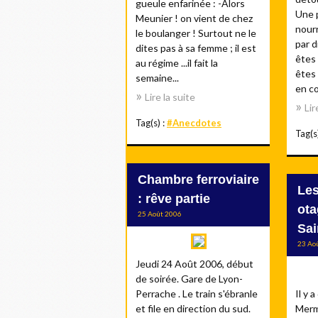
gueule enfarinée : -Alors
Une p
Meunier ! on vient de chez
nourr
le boulanger ! Surtout ne le
par d
dites pas à sa femme ; il est
êtes
au régime ...il fait la
êtes
semaine...
en co
Lire la suite
Lir
Tag(s) :
#Anecdotes
Tag(s
Chambre ferroviaire
Les
: rêve partie
ota
25 Août 2006
Sai
23 Ao
Jeudi 24 Août 2006, début
de soirée. Gare de Lyon-
Perrache . Le train s'ébranle
Il y 
et file en direction du sud.
Merma