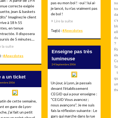
uait : "A partir de 19 h
pas eu mon bol ! -oui ! lui ai-
su
enue correcte exigée
je lancé, tu n'as vraiment pas
to
uette, jean & baskets
de bol !
d
dits" Imaginez le client
c
Lire la suite
rrive à 18 h 55
bl
ntes, en tenue
Tag(s) :
#Anecdotes
el
tractée. Il disposera
du
sursis de 5 minutes....
? 
e la suite
Ra
Enseigne pas très
é
) :
#Anecdotes
lumineuse
Ca
24 Septembre 2006
S
te
e a un ticket
qu
Un jour, à Lyon, je passais
tembre 2006
un
devant l'établissement
th
CEGID qui a pour enseigne :
"CEGID Vous avancez ;
atin de cette semaine,
nous avançons". Je me suis
ant en gare de Lyon-
fais la réflexion suivante : Le
che, j'ai fait un petit
gars qui marche dans la rue
ur par un point-chaud.