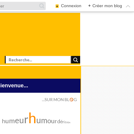
Connexion
+
Créer mon blog
Bienvenue...
...SUR MON BL
G
😏
h
r
u
u
e
m
m
o
u
u
h
r
d
é
r
i
s
i
o
n