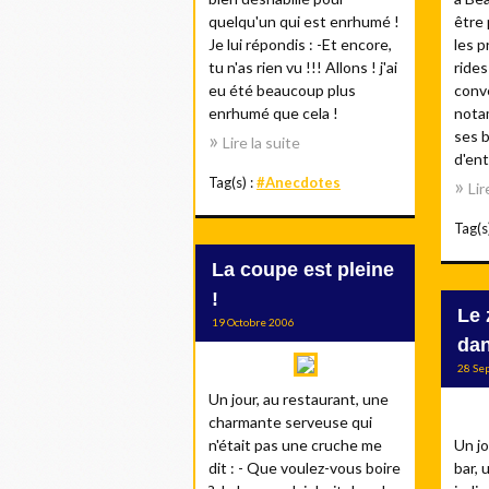
quelqu'un qui est enrhumé !
être 
Je lui répondis : -Et encore,
les p
tu n'as rien vu !!! Allons ! j'ai
rides
eu été beaucoup plus
conve
enrhumé que cela !
nota
ses b
Lire la suite
d'ent
Tag(s) :
#Anecdotes
Lir
Tag(s
La coupe est pleine
!
Le 
19 Octobre 2006
dan
28 Se
Un jour, au restaurant, une
charmante serveuse qui
n'était pas une cruche me
Un jo
dit : - Que voulez-vous boire
bar, 