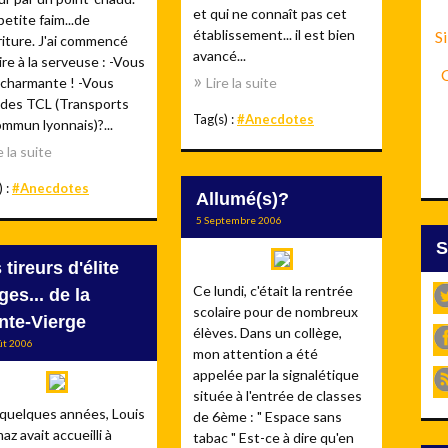
et qui ne connaît pas cet
etite faim...de
établissement... il est bien
Si
iture. J'ai commencé
avancé...
ire à la serveuse : -Vous
C
 charmante ! -Vous
Lire la suite
 des TCL (Transports
Tag(s) :
#Anecdotes
mmun lyonnais)?...
e la suite
) :
#Anecdotes
Allumé(s)?
5 Septembre 2006
 tireurs d'élite
Ce lundi, c'était la rentrée
ges... de la
scolaire pour de nombreux
nte-Vierge
élèves. Dans un collège,
ût 2006
mon attention a été
appelée par la signalétique
située à l'entrée de classes
a quelques années, Louis
de 6ème : " Espace sans
z avait accueilli à
tabac " Est-ce à dire qu'en