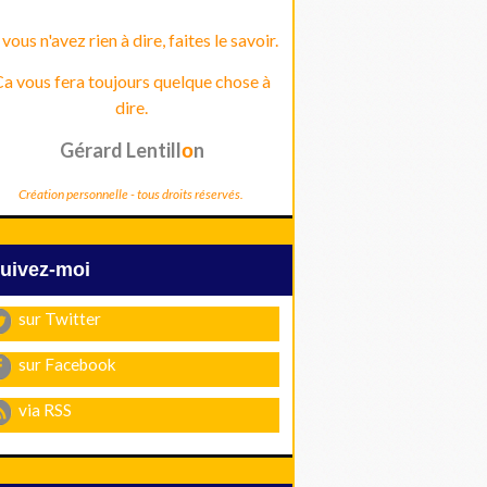
 vous n'avez rien à dire, faites le savoir.
a vous fera toujours quelque chose à
dire.
Gérard Lentill
n
o
Création personnelle - tous droits réservés.
Suivez-moi
sur Twitter
sur Facebook
via RSS