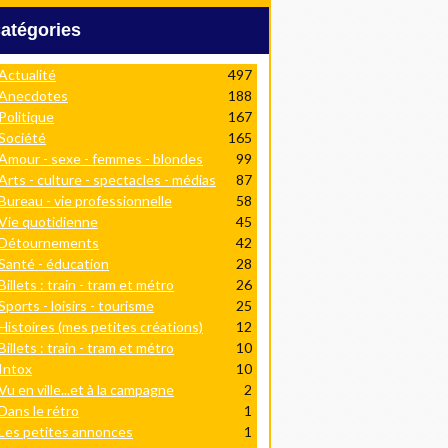
Catégories
Actualité
497
Anecdotes
188
Politique
167
Société
165
Amour - sexe - femmes - blondes
99
Arts - culture - spectacles - médias
87
Bureau - vie professionnelle
58
Vie quotidienne
45
Détournements
42
Santé - éducation
28
Billets : train - tram et métro
26
Sports - loisirs - tourisme
25
Histoires (mes petites créations)
12
Billets : train - tram et métro
10
Intox
10
Vu en ville...et à la campagne
2
Dans le rétro
1
Les petites annonces
1