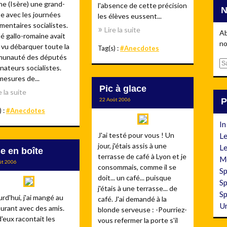
e (Isère) une grand-
l'absence de cette précision
e avec les journées
les élèves eussent...
mentaires socialistes.
Lire la suite
Ab
té gallo-romaine avait
no
 vu débarquer toute la
Tag(s) :
#Anecdotes
unauté des députés
E
nateurs socialistes.
m
mesures de...
a
Pic à glace
e la suite
i
22 Août 2006
l
) :
#Anecdotes
In
J'ai testé pour vous ! Un
Le
jour, j'étais assis à une
Le
e en boîte
terrasse de café à Lyon et je
M
ût 2006
consommais, comme il se
Sp
doit... un café... puisque
Sp
j'étais à une terrasse... de
Sp
rd'hui, j'ai mangé au
café. J'ai demandé à la
Un
urant avec des amis.
blonde serveuse : -Pourriez-
d'eux racontait les
vous refermer la porte s'il