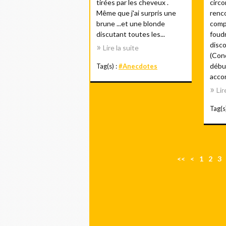
tirées par les cheveux .
circ
Même que j'ai surpris une
renc
brune ...et une blonde
comp
discutant toutes les...
foudr
disco
Lire la suite
(Cond
début
Tag(s) :
#Anecdotes
accom
Lir
Tag(s
<<
<
1
2
3