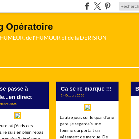
g Opératoire
l'HUMEUR, de l'HUMOUR et de la DERISION
se passe à
Ca se re-marque !!!
24 Octobre 2006
le...en direct
embre 2006
L'autre jour, sur le quai d'une
gare, je regardais une
eure où j'écris ces
femme qui portait un
s, je suis en plein repas
vêtement de marque. De
urepaire (Isère) pour