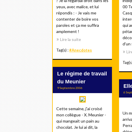
? Je la regardai droit dans les
indiq
yeux, avec malice, et lui
00 T
répondis : - Je vais me
Casq
contenter de boire vos
inter
paroles et ça me suffira
qui a
amplement !
péta
décon
Lire la suite
d'un 
Tag(s) :
#Anecdotes
Lir
Tag(s
Le régime de travail
du Meunier
Ell
9 Septembre 2006
6 Sep
Cette semaine, j'ai croisé
Un m
mon collègue - X. Meunier -
arriv
qui mangeait un pain au
Perra
chocolat. Je lui ai dit, la
déto