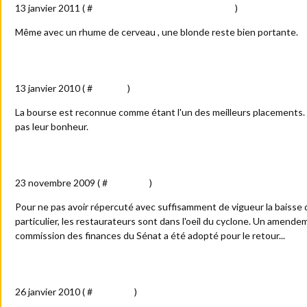
13 janvier 2011 ( #
Amour - sexe - femmes - blondes
)
Même avec un rhume de cerveau , une blonde reste bien portante.
Un placement qui n'est pas déplacé
13 janvier 2010 ( #
Société
)
La bourse est reconnue comme étant l'un des meilleurs placements
pas leur bonheur.
Les restaurateurs vont-ils rester sur leur faim ?
23 novembre 2009 ( #
Actualité
)
Pour ne pas avoir répercuté avec suffisamment de vigueur la baisse d
particulier, les restaurateurs sont dans l'oeil du cyclone. Un amendem
commission des finances du Sénat a été adopté pour le retour...
Sarkozy : d'une campagne... à l'autre !
26 janvier 2010 ( #
Actualité
)