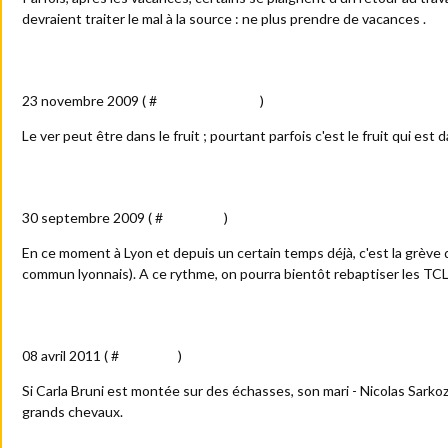
devraient traiter le mal à la source : ne plus prendre de vacances .
In-ver-sé
23 novembre 2009 ( #
Vie quotidienne
)
Le ver peut être dans le fruit ; pourtant parfois c'est le fruit qui est d
Plus vite que les transports en commun...
30 septembre 2009 ( #
Actualité
)
En ce moment à Lyon et depuis un certain temps déjà, c'est la grève
commun lyonnais). A ce rythme, on pourra bientôt rebaptiser les TCL 
Le style "cavalier"
08 avril 2011 ( #
Politique
)
Si Carla Bruni est montée sur des échasses, son mari - Nicolas Sark
grands chevaux.