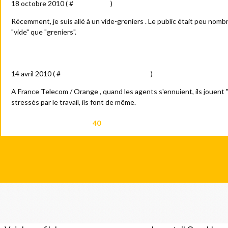
18 octobre 2010 ( #
Anecdotes
)
Récemment, je suis allé à un vide-greniers . Le public était peu nomb
"vide" que "greniers".
La vie ne tient qu'à un fil
14 avril 2010 ( #
Bureau - vie professionnelle
)
A France Telecom / Orange , quand les agents s'ennuient, ils jouent 
stressés par le travail, ils font de même.
1
2
3
<<
<
40
41
42
43
44
45
46
47
48
49
0
0
0