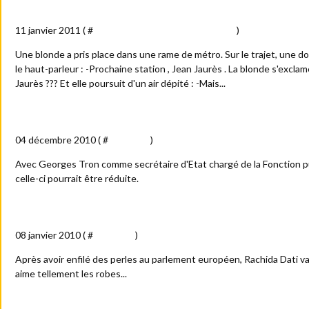
Blonde et citoyenne
11 janvier 2011 ( #
Histoires (mes petites créations)
)
Une blonde a pris place dans une rame de métro. Sur le trajet, une 
le haut-parleur : -Prochaine station , Jean Jaurès . La blonde s'excla
Jaurès ??? Et elle poursuit d'un air dépité : -Mais...
Massacre à la "Tron-çonneuse" ?
04 décembre 2010 ( #
Actualité
)
Avec Georges Tron comme secrétaire d'Etat chargé de la Fonction pu
celle-ci pourrait être réduite.
Rachida Dati : nouvelle tenue !
08 janvier 2010 ( #
Actualité
)
Après avoir enfilé des perles au parlement européen, Rachida Dati va e
aime tellement les robes...
Le mal et le bien