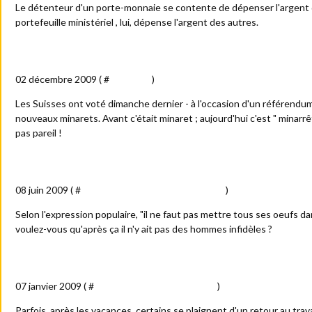
Le détenteur d'un porte-monnaie se contente de dépenser l'argent qu'
portefeuille ministériel , lui, dépense l'argent des autres.
Suisse : l'extrémisme qui va "croissant"
02 décembre 2009 ( #
Actualité
)
Les Suisses ont voté dimanche dernier - à l'occasion d'un référendum
nouveaux minarets. Avant c'était minaret ; aujourd'hui c'est " minarrêt".
pas pareil !
"Homme lette"
08 juin 2009 ( #
Amour - sexe - femmes - blondes
)
Selon l'expression populaire, "il ne faut pas mettre tous ses oeufs 
voulez-vous qu'après ça il n'y ait pas des hommes infidèles ?
La dure condition des vacanciers
07 janvier 2009 ( #
Bureau - vie professionnelle
)
Parfois, après les vacances, certains se plaignent d'un retour au travail