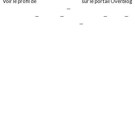
Voir le profil de
Gérard LENTILLON
sur le portail Overblog
Top articles
Contact
Signaler un abus
C.G.U.
Cookies et données personnelles
Préférences cookies