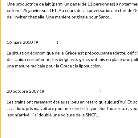
Une productrice de lait (parmi un panel de 11 personnes) a notamme
ce lundi 25 janvier sur TF1. Au cours de la conversation, le chef de l'E
de l'inviter chez elle. Une manière originale pour Sarko...
Grèce : cure d'amaigrissement
16 mars 2010 ( #
Actualité
)
La situation économique de la Grèce est préoccupante (dette, défici
de l'Union européenne, les dirigeants grecs ont mis en place une pol
une mesure radicale pour la Grèce : la liposuccion.
Jour de grève
20 octobre 2009 ( #
Billets : train - tram et métro
)
Les trains ont rarement été aussi peu en retard qu'aujourd'hui. Et pou
. J'ai donc pris ma voiture pour me rendre à Lyon. Sur l'autoroute, vo
'est m'arrivé : j'ai doublé une voiture de la SNCF...
Chiner