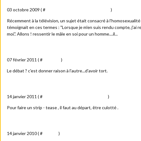
03 octobre 2009 ( #
Amour - sexe - femmes - blondes
)
Récemment à la télévision, un sujet était consacré à l'homosexualité
témoignait en ces termes : "Lorsque je m'en suis rendu compte, j'ai 
moi.". Allons ! ressentir le mâle en soi pour un homme....il...
"Des-mots-cratie"
07 février 2011 ( #
Politique
)
Le débat ? c'est donner raison à l'autre...d'avoir tort.
"Déshabillez-moi"...du regard
14 janvier 2011 ( #
Amour - sexe - femmes - blondes
)
Pour faire un strip - tease , il faut au départ, être culotté .
La roue de la fortune... et de l'infortune
14 janvier 2010 ( #
Société
)