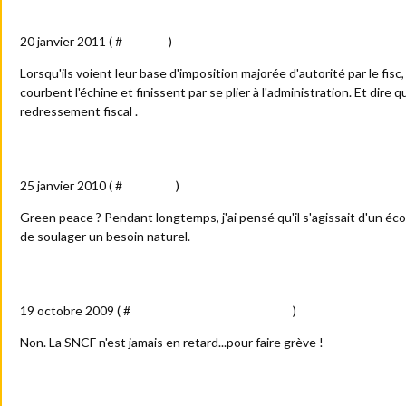
Redresseur de torts
20 janvier 2011 ( #
Société
)
Lorsqu'ils voient leur base d'imposition majorée d'autorité par le fisc
courbent l'échine et finissent par se plier à l'administration. Et dire q
redressement fiscal .
C'est la nature !
25 janvier 2010 ( #
Politique
)
Green peace ? Pendant longtemps, j'ai pensé qu'il s'agissait d'un écol
de soulager un besoin naturel.
SNCF : un train de retard ?
19 octobre 2009 ( #
Billets : train - tram et métro
)
Non. La SNCF n'est jamais en retard...pour faire grève !
Au "chevet" des blondes...