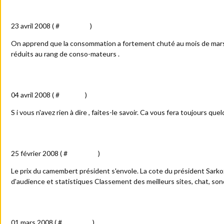
Les prix méprisants
23 avril 2008 ( #
Actualité
)
On apprend que la consommation a fortement chuté au mois de mar
réduits au rang de conso-mateurs .
Le bruit du silence
04 avril 2008 ( #
Société
)
S i vous n'avez rien à dire , faites-le savoir. Ca vous fera toujours que
Camembert !
25 février 2008 ( #
Actualité
)
Le prix du camembert président s'envole. La cote du président Sarko
d'audience et statistiques Classement des meilleurs sites, chat, so
Au feu !
01 mars 2008 ( #
Actualité
)