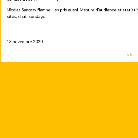
Nicolas Sarkozy flambe ; les prix aussi. Mesure d'audience et statis
sites, chat, sondage
Roselyne Bachelot Ministre de la Culture...
13 novembre 2020
1
2
3
4
<<
<
50
51
52
53
54
55
56
0
0
0
0