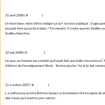
Les pages blanches
25 avril 2008 ( #
Actualité
)
Un livre blanc vient d'être rédigé sur la F onction publique . S'agissa
pouvait être qu'un livre blanc ! Forcément. A croire que les feuilles
feuilles blanches.
L'APEL et la pioche
22 mai 2008 ( #
Anecdotes
)
Un jour, un homme me confiait qu'il avait fait une belle rencontre à l
d'élèves de l'enseignement libre). - Bonne pioche ! lui ai-je fait remar
Sacrée nana !
11 octobre 2007 ( #
Actualité
)
L a sulfureuse actrice Britney Spears a récemment été inculpée de dél
elle n'aura qu'à mettre une culotte .