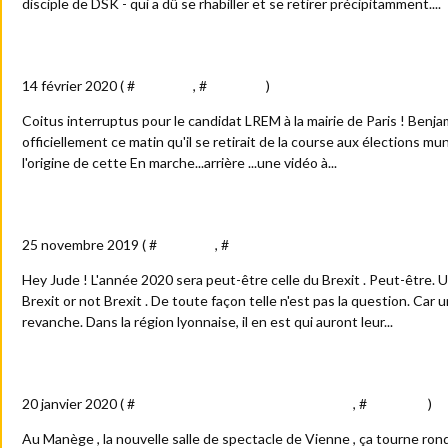
disciple de DSK - qui a dû se rhabiller et se retirer précipitamment....
A la Saint-Valentin...Benjamin se retire...
14 février 2020 ( #
Actualité
, #
Politique
)
Coitus interruptus pour le candidat LREM à la mairie de Paris ! Benjam
officiellement ce matin qu'il se retirait de la course aux élections mun
l'origine de cette En marche...arrière ...une vidéo à...
En 2020 : Paul McCartney à Lyon...et Les Beatles à Vienne !
25 novembre 2019 ( #
Actualité
, #
Arts - culture - spectacles - médias
Hey Jude ! L'année 2020 sera peut-être celle du Brexit . Peut-être. 
Brexit or not Brexit . De toute façon telle n'est pas la question. Car
revanche. Dans la région lyonnaise, il en est qui auront leur...
Vienne...Tournez Manège
20 janvier 2020 ( #
Arts - culture - spectacles - médias
, #
Actualité
)
Au Manège , la nouvelle salle de spectacle de Vienne , ça tourne rond. 