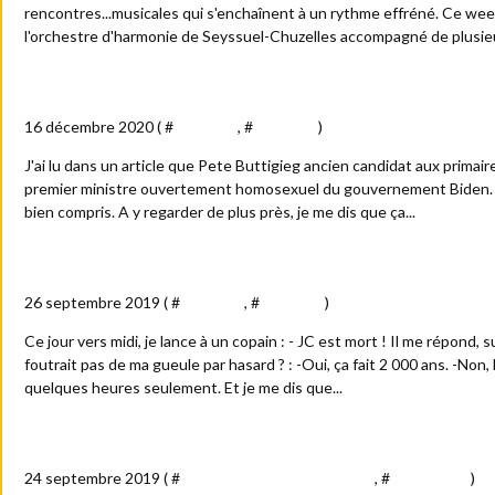
rencontres...musicales qui s'enchaînent à un rythme effréné. Ce week
l'orchestre d'harmonie de Seyssuel-Chuzelles accompagné de plusieu
Joe "Bi" den ...président des Etats-Unis
16 décembre 2020 ( #
Actualité
, #
Politique
)
J'ai lu dans un article que Pete Buttigieg ancien candidat aux primair
premier ministre ouvertement homosexuel du gouvernement Biden. "
bien compris. A y regarder de plus près, je me dis que ça...
Jacques Chirac : la dernière gorgée de bière
26 septembre 2019 ( #
Actualité
, #
Politique
)
Ce jour vers midi, je lance à un copain : - JC est mort ! Il me répond, sur
foutrait pas de ma gueule par hasard ? : -Oui, ça fait 2 000 ans. -Non, l
quelques heures seulement. Et je me dis que...
Des transports...pas communs
24 septembre 2019 ( #
Billets : train - tram et métro
, #
Anecdotes
)