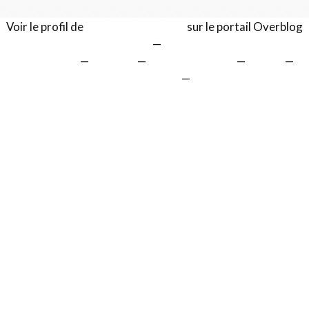
Voir le profil de
Gérard LENTILLON
sur le portail Overblog
Top articles
Contact
Signaler un abus
C.G.U.
Cookies et données personnelles
Préférences cookies