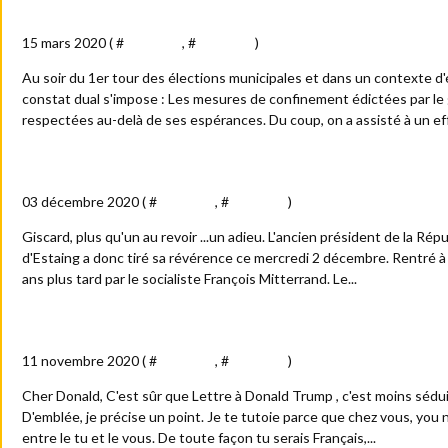
Elections municipales : forte participation...de l'épouvanta
15 mars 2020 ( #
Actualité
, #
Politique
)
Au soir du 1er tour des élections municipales et dans un contexte d
constat dual s'impose : Les mesures de confinement édictées par l
respectées au-delà de ses espérances. Du coup, on a assisté à un ef
Le "d'Estaing"...de Giscard
03 décembre 2020 ( #
Actualité
, #
Politique
)
Giscard, plus qu'un au revoir ...un adieu. L'ancien président de la Rép
d'Estaing a donc tiré sa révérence ce mercredi 2 décembre. Rentré à l
ans plus tard par le socialiste François Mitterrand. Le...
Lettre à Donald Trump
11 novembre 2020 ( #
Actualité
, #
Politique
)
Cher Donald, C'est sûr que Lettre à Donald Trump , c'est moins séduis
D'emblée, je précise un point. Je te tutoie parce que chez vous, you 
entre le tu et le vous. De toute façon tu serais Français,...