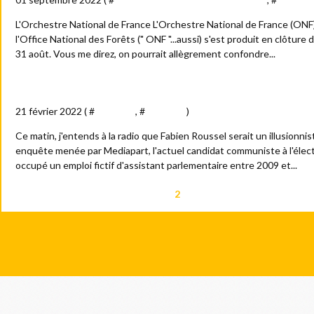
L'Orchestre National de France L'Orchestre National de France (ONF
l'Office National des Forêts (" ONF "...aussi) s'est produit en clôture 
31 août. Vous me direz, on pourrait allègrement confondre...
Le Fabien Roussel Circus
21 février 2022 ( #
Actualité
, #
Politique
)
Ce matin, j'entends à la radio que Fabien Roussel serait un illusionnis
enquête menée par Mediapart, l'actuel candidat communiste à l'électi
occupé un emploi fictif d'assistant parlementaire entre 2009 et...
2
3
4
5
<<
<
1
2
3
4
5
6
7
8
9
10
>
>
0
0
0
0