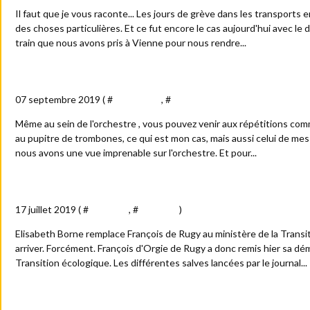
Il faut que je vous raconte... Les jours de grève dans les transports 
des choses particulières. Et ce fut encore le cas aujourd'hui avec le
train que nous avons pris à Vienne pour nous rendre...
Venez comme vous êtes...
07 septembre 2019 ( #
Anecdotes
, #
Arts - culture - spectacles - méd
Même au sein de l'orchestre , vous pouvez venir aux répétitions com
au pupitre de trombones, ce qui est mon cas, mais aussi celui de me
nous avons une vue imprenable sur l'orchestre. Et pour...
Le ministre de Rugy s'en est allé et l'écologie est reliée à 
17 juillet 2019 ( #
Actualité
, #
Politique
)
Elisabeth Borne remplace François de Rugy au ministère de la Transi
arriver. Forcément. François d'Orgie de Rugy a donc remis hier sa dém
Transition écologique. Les différentes salves lancées par le journal...
Affaire de Rugy : Homard m'a tuer