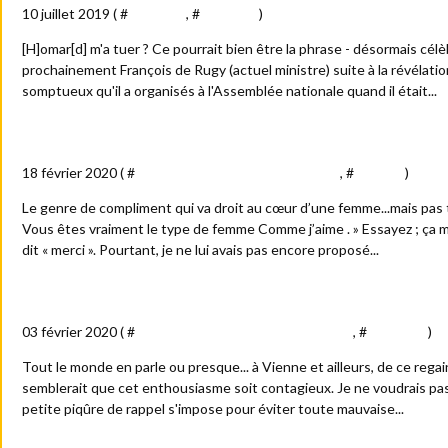
10 juillet 2019 ( #
Actualité
, #
Politique
)
[H]omar[d] m'a tuer ? Ce pourrait bien être la phrase - désormais cél
prochainement François de Rugy (actuel ministre) suite à la révélati
somptueux qu'il a organisés à l'Assemblée nationale quand il était...
Un compliment vachard
18 février 2020 ( #
Amour - sexe - femmes - blondes
, #
Société
)
Le genre de compliment qui va droit au cœur d’une femme...mais pas t
Vous êtes vraiment le type de femme Comme j’aime . » Essayez ; ça
dit « merci ». Pourtant, je ne lui avais pas encore proposé...
Tout le monde en parle
03 février 2020 ( #
Arts - culture - spectacles - médias
, #
Actualité
)
Tout le monde en parle ou presque... à Vienne et ailleurs, de ce regain 
semblerait que cet enthousiasme soit contagieux. Je ne voudrais pa
petite piqûre de rappel s'impose pour éviter toute mauvaise...