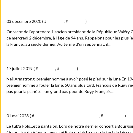
Valéry Giscard d'Estaing est mort : "Au revoir"
03 décembre 2020 ( #
Actualité
, #
Politique
)
On vient de l'apprendre. L'ancien président de la République Valéry 
ce mercredi 2 décembre, à l'âge de 94 ans. Rappelons pour les plus
la France...au siècle dernier. Au terme d'un septennat, il...
Armstrong et de Rugy
17 juillet 2019 ( #
Actualité
, #
Politique
)
Neil Armstrong, premier homme à avoir posé le pied sur la lune En 19
premier homme à fouler la lune. 50 ans plus tard, François de Rugy re
pas pour la planète ; un grand pas pour de Rugy. François...
Dans les coulisses des concerts
01 mai 2023 ( #
Arts - culture - spectacles - médias
, #
Anecdotes
)
Le tub'à Polo...et à pantalon. Lors de notre dernier concert à Bourgo
Orchestre de Vienne , mon ami Polo - tubiste - a eu le tort de laisse