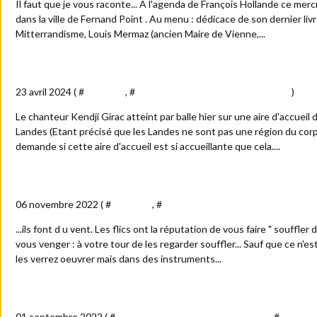
Il faut que je vous raconte... A l'agenda de François Hollande ce mer
dans la ville de Fernand Point . Au menu : dédicace de son dernier li
Mitterrandisme, Louis Mermaz (ancien Maire de Vienne,...
Kendji...Gisa
23 avril 2024 ( #
Actualité
, #
Arts - culture - spectacles - médias
)
Le chanteur Kendji Girac atteint par balle hier sur une aire d'accuei
Landes (Etant précisé que les Landes ne sont pas une région du corp
demande si cette aire d'accueil est si accueillante que cela....
Quand les flics soufflent...
06 novembre 2022 ( #
Actualité
, #
Arts - culture - spectacles - médias
...ils font d u vent. Les flics ont la réputation de vous faire " souffler
vous venger : à votre tour de les regarder souffler... Sauf que ce n'es
les verrez oeuvrer mais dans des instruments...
Festival Berlioz : "fantastique" et savoureuse clôture de fes
01 septembre 2022 ( #
Arts - culture - spectacles - médias
, #
Anecdo