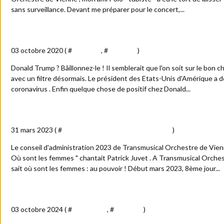
sans surveillance. Devant me préparer pour le concert,...
Le virus Donald Trump
03 octobre 2020 ( #
Actualité
, #
Politique
)
Donald Trump ? Bâillonnez-le ! Il semblerait que l'on soit sur le bon ch
avec un filtre désormais. Le président des Etats-Unis d'Amérique a d
coronavirus . Enfin quelque chose de positif chez Donald...
Transmusical Orchestre de Vienne : "Femmes...je vous aim
31 mars 2023 ( #
Arts - culture - spectacles - médias
)
Le conseil d'administration 2023 de Transmusical Orchestre de Vien
Où sont les femmes " chantait Patrick Juvet . A Transmusical Orches
sait où sont les femmes : au pouvoir ! Début mars 2023, 8ème jour...
Super François !
03 octobre 2024 ( #
Anecdotes
, #
Politique
)