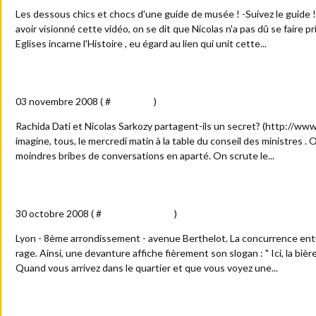
Les dessous chics et chocs d'une guide de musée ! -Suivez le guide 
avoir visionné cette vidéo, on se dit que Nicolas n'a pas dû se faire 
Eglises incarne l'Histoire , eu égard au lien qui unit cette...
Place Vendôme,le mystère Rachida DATI...
03 novembre 2008 ( #
Actualité
)
Rachida Dati et Nicolas Sarkozy partagent-ils un secret? (http://www.
imagine, tous, le mercredi matin à la table du conseil des ministres . 
moindres bribes de conversations en aparté. On scrute le...
Dépression pour une bière
30 octobre 2008 ( #
Vie quotidienne
)
Lyon - 8ème arrondissement - avenue Berthelot. La concurrence ent
rage. Ainsi, une devanture affiche fièrement son slogan : " Ici, la bière
Quand vous arrivez dans le quartier et que vous voyez une...
Le secret médical à l'épreuve des faits