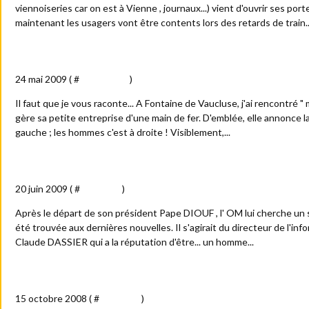
viennoiseries car on est à Vienne , journaux...) vient d'ouvrir ses porte
maintenant les usagers vont être contents lors des retards de train..
"La femme...Fontaine" de Vaucluse
24 mai 2009 ( #
Anecdotes
)
Il faut que je vous raconte... A Fontaine de Vaucluse, j'ai rencontré " 
gère sa petite entreprise d'une main de fer. D'emblée, elle annonce l
gauche ; les hommes c'est à droite ! Visiblement,...
De l'or pour l'OM ?
20 juin 2009 ( #
Actualité
)
Après le départ de son président Pape DIOUF , l' OM lui cherche un s
été trouvée aux dernières nouvelles. Il s'agirait du directeur de l'in
Claude DASSIER qui a la réputation d'être... un homme...
Vue imprenable à Colombey-les-Deux-Eglises
15 octobre 2008 ( #
Actualité
)