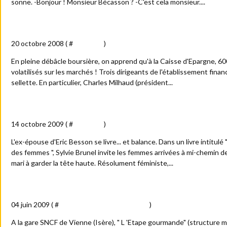
sonne. -Bonjour ! Monsieur Bécasson ? -C'est cela monsieur....
Casse-noisettes
20 octobre 2008 ( #
Actualité
)
En pleine débâcle boursière, on apprend qu'à la Caisse d'Epargne, 600
volatilisés sur les marchés ! Trois dirigeants de l'établissement finan
sellette. En particulier, Charles Milhaud (président...
Eric BESSON....flingué par son "ex" !
14 octobre 2009 ( #
Actualité
)
L'ex-épouse d'Eric Besson se livre... et balance. Dans un livre intitulé 
des femmes ", Sylvie Brunel invite les femmes arrivées à mi-chemin de 
mari à garder la tête haute. Résolument féministe,...
L'Etape gourmande
04 juin 2009 ( #
Billets : train - tram et métro
)
A la gare SNCF de Vienne (Isère), " L 'Etape gourmande" (structure mu