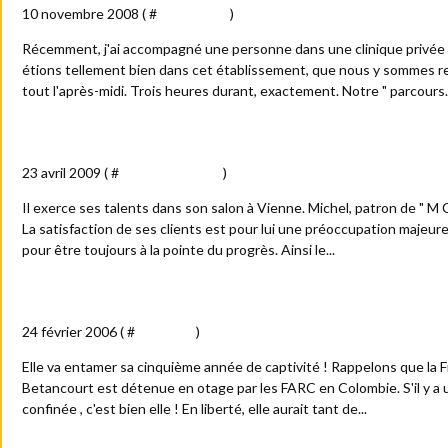
10 novembre 2008 ( #
Anecdotes
)
Récemment, j'ai accompagné une personne dans une clinique privée 
étions tellement bien dans cet établissement, que nous y sommes r
tout l'après-midi. Trois heures durant, exactement. Notre " parcours..
Un coiffeur passé au peigne fin
23 avril 2009 ( #
Détournements
)
Il exerce ses talents dans son salon à Vienne. Michel, patron de " M Co
La satisfaction de ses clients est pour lui une préoccupation majeure
pour être toujours à la pointe du progrès. Ainsi le...
Une poule...derrière un mur...
24 février 2006 ( #
Actualité
)
Elle va entamer sa cinquième année de captivité ! Rappelons que la
Betancourt est détenue en otage par les FARC en Colombie. S'il y a u
confinée , c'est bien elle ! En liberté, elle aurait tant de...