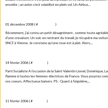
envolée ; un avion s'est volatilisé en plein vol. Un Airbus...
Ma gentille dépanneuse
01 décembre 2008 ( #
Anecdotes
)
Récemment, j'ai connu un petit désagrément , somme toute agréable 
d'une crevaison. Un soir, en rentrant du travail, je récupère ma voitur
SNCF à Vienne. Je constate qu'une roue est à plat. Alors,...
Saint-Valentin : la vie en rose(s) !
14 février 2006 ( #
Actualité
)
Parti Socialiste A l'occasion de la Saint-Valentin Lionel, Dominique, L
flamme à toutes les femmes-électrices de France. Vous pourrez com
vos coeurs. Affectueux baisers. PS : Quant à Ségolène,...
Lionel Jospin comme je le vois
11 février 2006 ( #
Politique
)