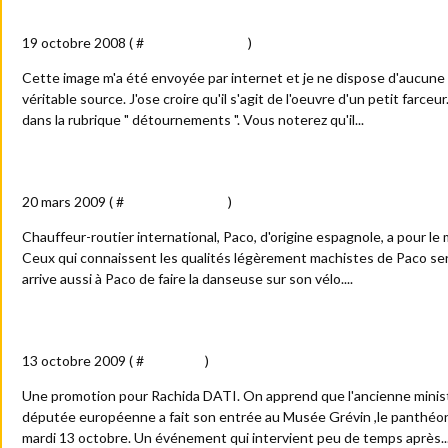
Un panneau bien encombrant !
19 octobre 2008 ( #
Détournements
)
Cette image m'a été envoyée par internet et je ne dispose d'aucune 
véritable source. J'ose croire qu'il s'agit de l'oeuvre d'un petit farceur
dans la rubrique " détournements ". Vous noterez qu'il...
Paco ne fait pas dans la dentelle
20 mars 2009 ( #
Détournements
)
Chauffeur-routier international, Paco, d'origine espagnole, a pour le 
Ceux qui connaissent les qualités légèrement machistes de Paco sero
arrive aussi à Paco de faire la danseuse sur son vélo....
Rachida DATI... la "poupée de cire"
13 octobre 2009 ( #
Actualité
)
Une promotion pour Rachida DATI. On apprend que l'ancienne ministr
députée européenne a fait son entrée au Musée Grévin ,le panthéon d
mardi 13 octobre. Un événement qui intervient peu de temps après..