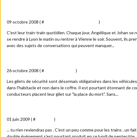
Angélique et Johan : un couple "d'enferroviaire"
09 octobre 2008 ( #
Billets : train - tram et métro
)
C'est leur train-train quotidien. Chaque jour, Angélique et Johan se r
se rendre à Lyon le matin ou rentrer à Vienne le soir. Souvent, ils pr
avec des sujets de conversations qui peuvent manquer...
Le gilet, je l'ai...aussi.
26 octobre 2008 ( #
Détournements
)
Les gilets de sécurité sont désormais obligatoires dans les véhicules
dans l'habitacle et non dans le coffre. Il est pourtant étonnant de 
conducteurs placent leur gilet sur "la place du mort". Sans...
Dans l'actu du lundi : "Si tu vas à Rio...."
01 juin 2009 ( #
Actualité
)
... tu n'en reviendras pas . C'est un peu comme pour les trains , un fa
double événement s'est pourtant produit en ce lundi de pentecôte . 