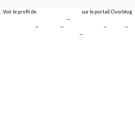
Voir le profil de
Gérard LENTILLON
sur le portail Overblog
Top articles
Contact
Signaler un abus
C.G.U.
Cookies et données personnelles
Préférences cookies