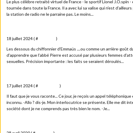
Le plus célèbre retraité virtuel de France - le sportif Lionel J.O.spin
tournée dans toute la France. Il a avec lui sa valise qui n'est d'ailleu
la station de radio ne le parraine pas. Le moins...
L'abbé Pierre : c'est là qu'on fesse ?
18 juillet 2024 ( #
Actualité
)
Les dessous du chiffonnier d'Emmaüs ....ou comme un arrière-goût da
d'apprendre que l'abbé Pierre est accusé par plusieurs femmes d'a
sexuelles. Précision importante : les faits se seraient déroulés...
J'ai été placé sur écoute
17 juillet 2024 ( #
Anecdotes
)
Il faut que je vous raconte... Ce jour, je reçois un appel téléphoniq
inconnu. -Allo ? dis-je. Mon interlocutrice se présente. Elle me dit i
société dont je ne comprends pas très bien le nom. -Je...
DéconFINnement
28 avril 2020 ( #
Actualité
)