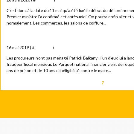
C'est donc à la date du 11 mai qu'a été fixé le début du déconfinemen
Premier ministre l'a confirmé cet après midi. On pourra enfin aller et 
normalement. Les commerces, les salons de coiffure...
Balkany devant le tribunal : palme d'or de la fraude
16 mai 2019 ( #
Actualité
)
Les procureurs n'ont pas ménagé Patrick Balkany ; l'un d'eux lui a lan
fraudeur fiscal monsieur. Le Parquet national financier vient de requé
ans de prison et de 10 ans d'inéligibilité contre le maire...
2
3
4
5
<<
<
1
2
3
4
5
6
7
8
9
10
>
>
0
0
0
0